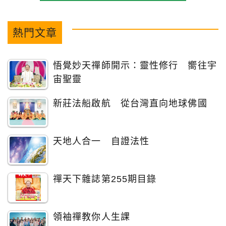
熱門文章
悟覺妙天禪師開示：靈性修行 嚮往宇
宙聖靈
新莊法船啟航 從台灣直向地球佛國
天地人合一 自證法性
禪天下雜誌第255期目錄
領袖禪教你人生課