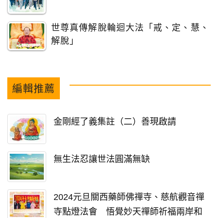
世尊真傳解脫輪迴大法「戒、定、慧、
解脫」
編輯推薦
金剛經了義集註（二）善現啟請
無生法忍讓世法圓滿無缺
2024元旦關西藥師佛禪寺、慈航觀音禪
寺點燈法會 悟覺妙天禪師祈福兩岸和