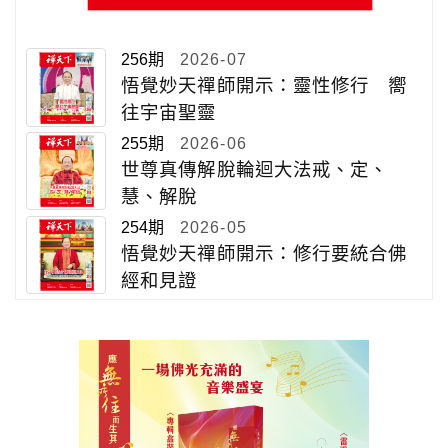
256期
2026-07
悟覺妙天禪師開示：靈性修行 嚮
往宇宙聖靈
255期
2026-06
世尊真傳解脫輪迴大法戒、定、
慧、解脫
254期
2026-05
悟覺妙天禪師開示：修行要統合佛
經和見證