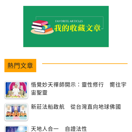
熱門文章
悟覺妙天禪師開示：靈性修行 嚮往宇
宙聖靈
新莊法船啟航 從台灣直向地球佛國
天地人合一 自證法性