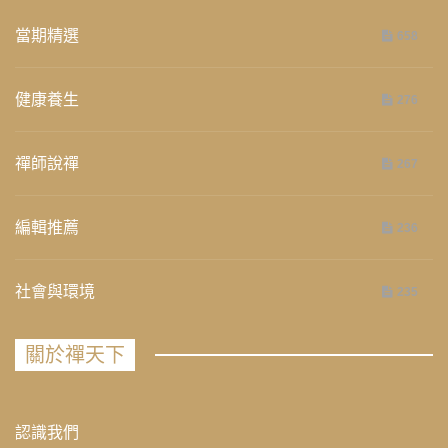
當期精選
658
健康養生
276
禪師說禪
267
編輯推薦
236
社會與環境
235
關於禪天下
認識我們