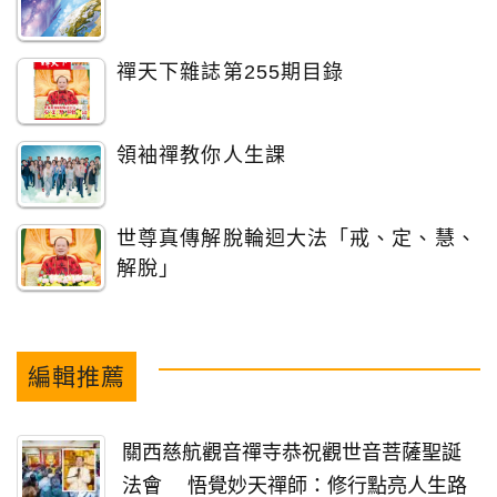
禪天下雜誌第255期目錄
領袖禪教你人生課
世尊真傳解脫輪迴大法「戒、定、慧、
解脫」
編輯推薦
關西慈航觀音禪寺恭祝觀世音菩薩聖誕
法會 悟覺妙天禪師：修行點亮人生路