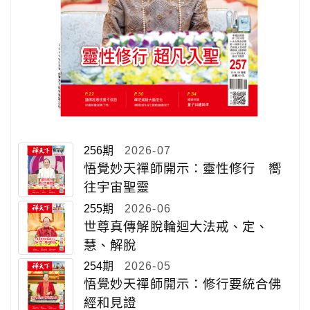
256期
2026-07
悟覺妙天禪師開示：靈性修行 嚮
往宇宙聖靈
255期
2026-06
世尊真傳解脫輪迴大法戒、定、
慧、解脫
254期
2026-05
悟覺妙天禪師開示：修行要統合佛
經和見證