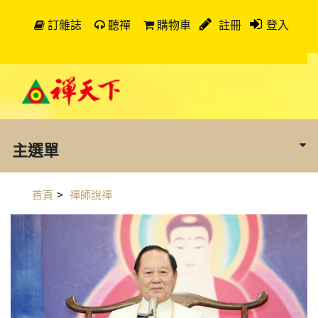
訂雜誌
聽禪
購物車
註冊
登入
主選單
首頁
>
禪師說禪