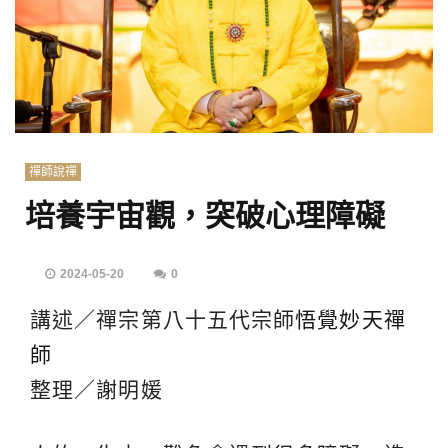
禪師說禪
培養宇宙觀，突破心理障礙
2024-05-20
0
講述／禪宗第八十五代宗師
悟覺妙天禪
師
整理／謝明媛