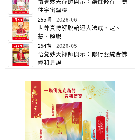
悟覺妙天禪師開示：靈性修行 嚮
往宇宙聖靈
255期
2026-06
世尊真傳解脫輪迴大法戒、定、
慧、解脫
254期
2026-05
悟覺妙天禪師開示：修行要統合佛
經和見證