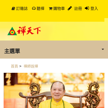
訂雜誌
聽禪
購物車
註冊
登入
主選單
首頁
>
禪師說禪