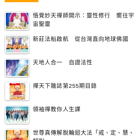
悟覺妙天禪師開示：靈性修行 嚮往宇
宙聖靈
新莊法船啟航 從台灣直向地球佛國
天地人合一 自證法性
禪天下雜誌第255期目錄
領袖禪教你人生課
世尊真傳解脫輪迴大法「戒、定、慧、