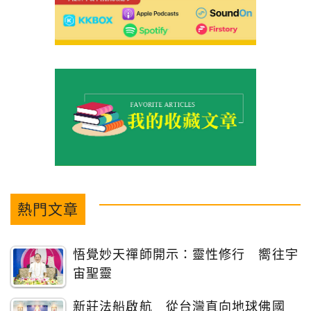
熱門文章
悟覺妙天禪師開示：靈性修行 嚮往宇
宙聖靈
新莊法船啟航 從台灣直向地球佛國