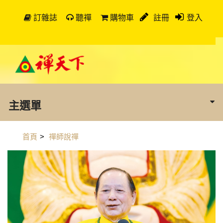
訂雜誌
聽禪
購物車
註冊
登入
主選單
首頁
>
禪師說禪