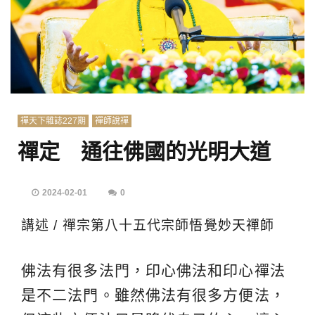
禪天下雜誌227期
禪師說禪
禪定 通往佛國的光明大道
2024-02-01
0
講述 / 禪宗第八十五代宗師
悟覺妙天禪師
佛法有很多法門，印心佛法和印心禪法
是不二法門。雖然佛法有很多方便法，