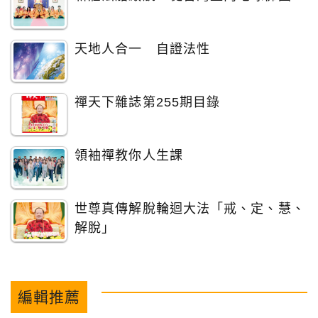
天地人合一 自證法性
禪天下雜誌第255期目錄
領袖禪教你人生課
世尊真傳解脫輪迴大法「戒、定、慧、
解脫」
編輯推薦