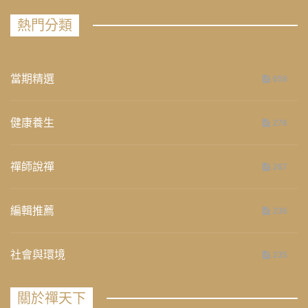
熱門分類
當期精選
658
健康養生
276
禪師說禪
267
編輯推薦
236
社會與環境
235
關於禪天下