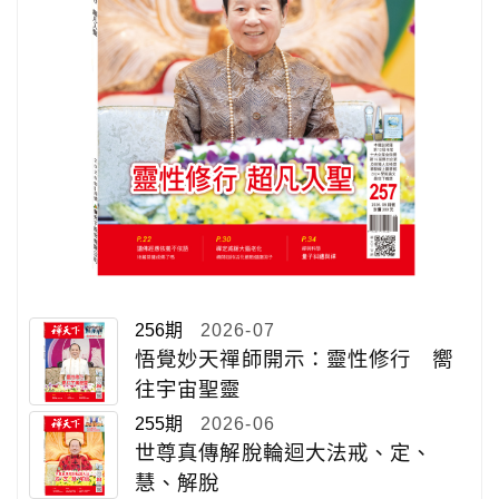
256期
2026-07
悟覺妙天禪師開示：靈性修行 嚮
往宇宙聖靈
255期
2026-06
世尊真傳解脫輪迴大法戒、定、
慧、解脫