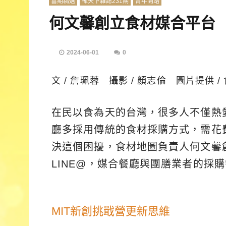
當期精選
禪天下雜誌231期
青年開路
何文馨創立食材媒合平台
2024-06-01
0
文 / 詹珮蓉 攝影 / 顏志倫 圖片提供 /
在民以食為天的台灣，很多人不僅熱
廳多採用傳統的食材採購方式，需花
決這個困擾，食材地圖負責人何文馨創
LINE@，媒合餐廳與團膳業者的採
MIT新創挑戢營更新思維