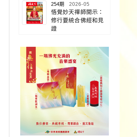
254期
2026-05
悟覺妙天禪師開示：
修行要統合佛經和見
證