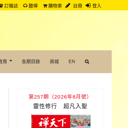
訂雜誌
聽禪
購物車
註冊
登入
教育
各期目錄
商城
EN
第257期（2026年8月號）
靈性修行 超凡入聖