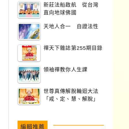
新莊法船啟航 從台灣
直向地球佛國
天地人合一 自證法性
禪天下雜誌第255期目錄
領袖禪教你人生課
世尊真傳解脫輪迴大法
「戒、定、慧、解脫」
編輯推薦