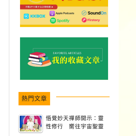
熱門文章
悟覺妙天禪師開示：靈
性修行 嚮往宇宙聖靈