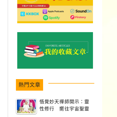
熱門文章
悟覺妙天禪師開示：靈
性修行 嚮往宇宙聖靈