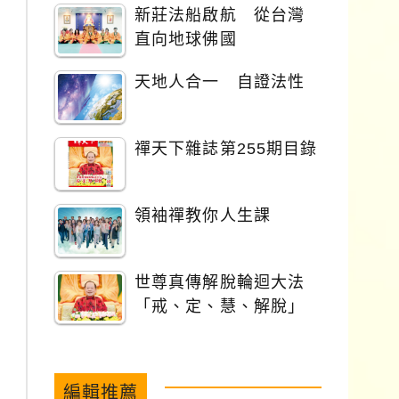
新莊法船啟航 從台灣
直向地球佛國
天地人合一 自證法性
禪天下雜誌第255期目錄
領袖禪教你人生課
世尊真傳解脫輪迴大法
「戒、定、慧、解脫」
編輯推薦