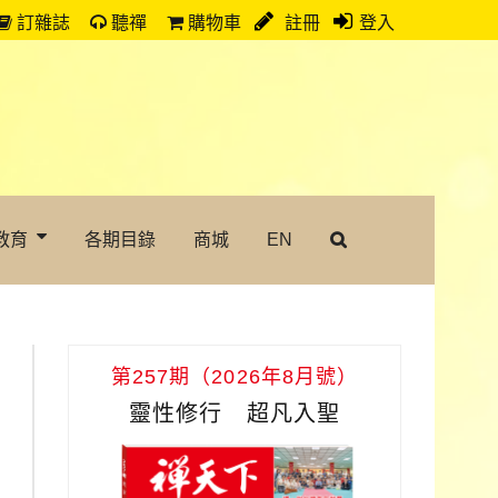
訂雜誌
聽禪
購物車
註冊
登入
教育
各期目錄
商城
EN
第257期（2026年8月號）
靈性修行 超凡入聖