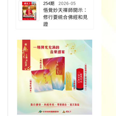
254期
2026-05
悟覺妙天禪師開示：
修行要統合佛經和見
證