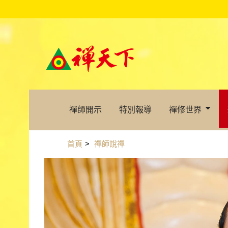
禪師開示
特別報導
禪修世界
首頁
>
禪師說禪