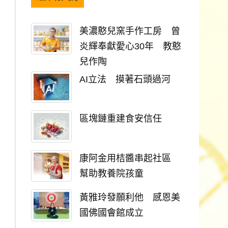
美濃憨兒窯手作工房 曾
炎輝奉獻愛心30年 教憨
兒作陶
AI立法 摸著石頭過河
區塊鏈重建食安信任
康阿金用桔醬串起社區
幫助教養院孩童
黃雅玲發願利他 感恩美
國佛國會館成立