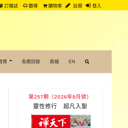
訂雜誌
聽禪
購物車
註冊
登入
教育
各期目錄
商城
EN
第257期（2026年8月號）
靈性修行 超凡入聖