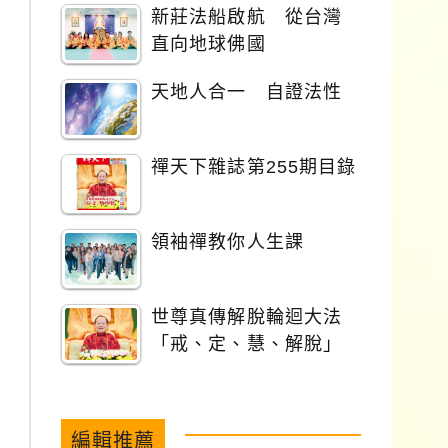
新莊法船啟航 從台灣
直向地球佛國
天地人合一 自證法性
禪天下雜誌第255期目錄
領袖禪教你人生課
世尊真傳解脫輪迴大法
「戒、定、慧、解脫」
編輯推薦