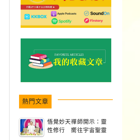
熱門文章
悟覺妙天禪師開示：靈
性修行 嚮往宇宙聖靈