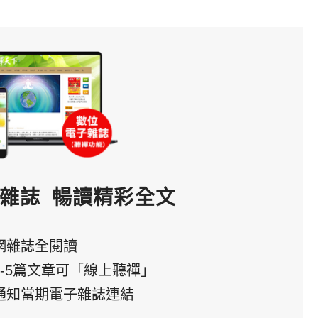
雜誌
暢讀精彩全文
網雜誌全閱讀
3-5篇文章可「線上聽禪」
通知當期電子雜誌連結