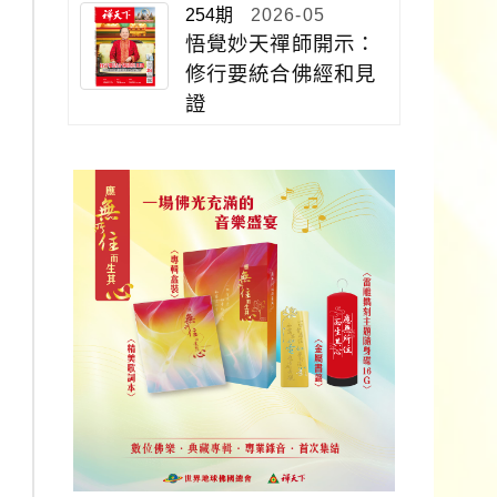
254期
2026-05
悟覺妙天禪師開示：
修行要統合佛經和見
證