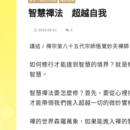
禪天下雜誌246期
禪師說禪
智慧禪法 超越自我
2025-09-01
0
講述 / 禪宗第八十五代宗師
悟覺妙天禪師
如何
修行
才能達到智慧的境界？就是
智慧。
智慧禪法要怎麼修？首先，要從心裡
才能帶領我們進入超越一切的微妙實
禪的世界森羅萬象，如果能進入禪的