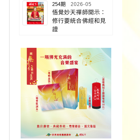
254期
2026-05
悟覺妙天禪師開示：
修行要統合佛經和見
證