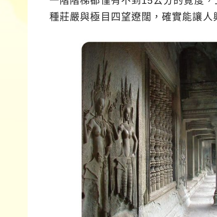
一階階梯都僅有不到15公分的寛度
種莊嚴與極目四望遼闊，確實能讓人