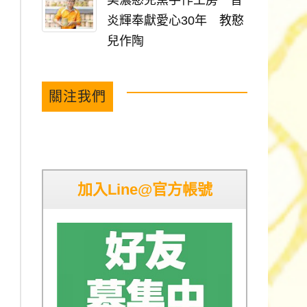
美濃憨兒窯手作工房 曾
炎輝奉獻愛心30年 教憨
兒作陶
關注我們
加入Line@官方帳號