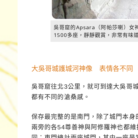
吳哥窟的Apsara（阿帕莎喇）
1500多座，靜靜觀賞，非常有味
大吳哥城護城河神像 表情各不同
吳哥窟往北3公里，就可到達大吳哥
都有不同的滄桑感。
保存最完整的是南門，除了城門本身
兩旁的各54尊善神與阿修羅神也都維
同；東門總計兩座城門，其中一座是