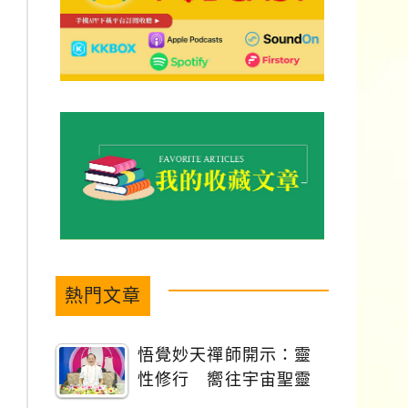
熱門文章
悟覺妙天禪師開示：靈
性修行 嚮往宇宙聖靈