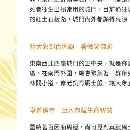
死者往生出殯常用的城門，目前通往
的紅土石板路，城門內外都顯得荒涼
騎大象到百因廟 看微笑佛頭
東南西北四座城門的正中央，就是佈
區。在南門外圍，總會聚集著一群象
林間小道，像老吳哥戰士般，讓大象
塔普倫寺 巨木包藏生命智慧
圍繞著百因廟周邊，尚可見到真臘風