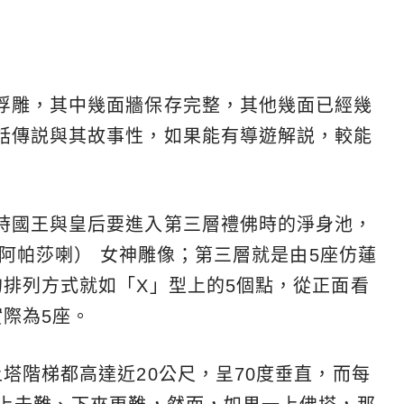
浮雕，其中幾面牆保存完整，其他幾面已經幾
話傳説與其故事性，如果能有導遊解説，較能
時國王與皇后要進入第三層禮佛時的淨身池，
（阿帕莎喇） 女神雕像；第三層就是由5座仿蓮
的排列方式就如「X」型上的5個點，從正面看
際為5座。
塔階梯都高達近20公尺，呈70度垂直，而每