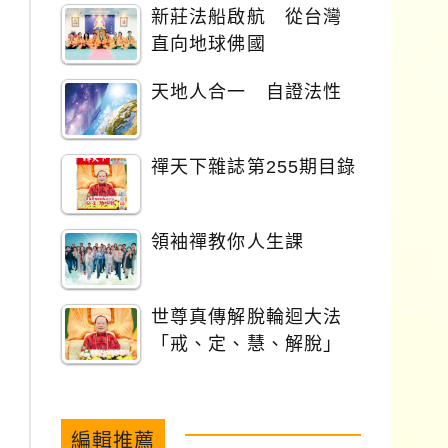
新莊法船啟航 從台灣
直向地球佛國
天地人合一 自證法性
禪天下雜誌第255期目錄
領袖禪教你人生課
世尊真傳解脫輪迴大法
「戒、定、慧、解脫」
編輯推薦