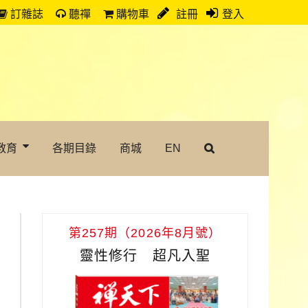
訂雜誌
聽禪
購物車
註冊
登入
教育
各期目錄
商城
EN
第257期（2026年8月號）
靈性修行 超凡入聖