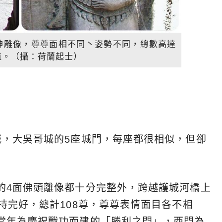
女神雕像，尊尊面相不同丶姿勢不同，總數高達
道。（攝：荷蘭起士）
城，大吳哥城的5座城門，每座都很相似，但卻
的4面佛頭離像都十分完整外，跨越護城河橋上
持完好，總計108尊，尊尊表情面目各不相
當年為慶祝戰功而建的「勝利之門」，西門為