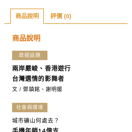
誌
第
商品說明
評價 (0)
174
期
商品說明
數
量
政經話題
兩岸嚴峻、香港遊行
台灣選情的影舞者
文 / 鄧鎮銘、謝明媛
社會與環境
城市礦山何處去？
手機年銷14億支