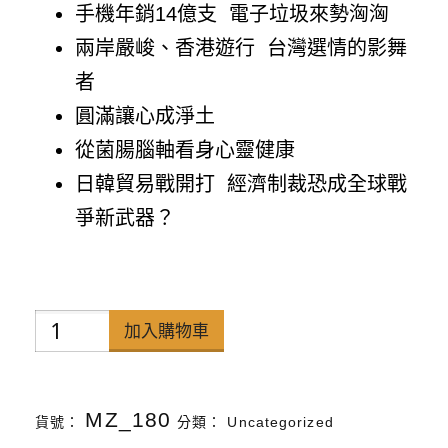
手機年銷14億支 電子垃圾來勢洶洶
兩岸嚴峻、香港遊行 台灣選情的影舞
者
圓滿讓心成淨土
從菌腸腦軸看身心靈健康
日韓貿易戰開打 經濟制裁恐成全球戰
爭新武器？
禪
加入購物車
天
下
MZ_180
貨號：
分類：
Uncategorized
雜