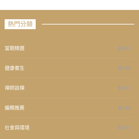
熱門分類
當期精選
658
健康養生
276
禪師說禪
267
編輯推薦
236
社會與環境
235