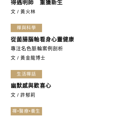
得遇明師 重獲新生
文 / 黃火林
禪與科學
從菌腸腦軸看身心靈健康
專注名色脈輪案例剖析
文 / 黃金龍博士
生活禪話
幽默感與歡喜心
文 / 許郁莉
禪•醫療•養生