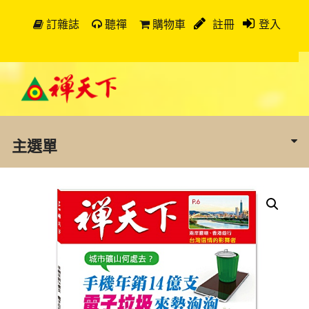
訂雜誌
聽禪
購物車
註冊
登入
主選單