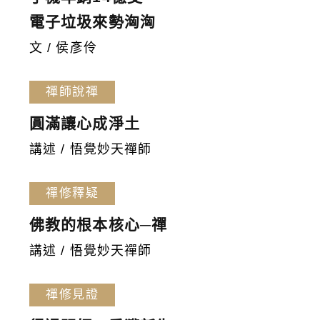
電子垃圾來勢洶洶
文 / 侯彥伶
禪師說禪
圓滿讓心成淨土
講述 / 悟覺妙天禪師
禪修釋疑
佛教的根本核心─禪
講述 / 悟覺妙天禪師
禪修見證