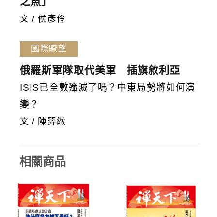
之魚」
文 / 侯彥伶
國際瞭望
俄羅斯軍隊取代美軍 插旗敘利亞
ISIS已全數殲滅了嗎？中東局勢將如何演
變？
文 / 陳羿緻
相關商品