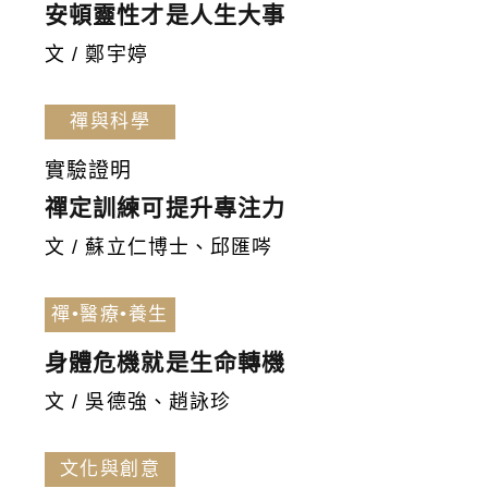
安頓靈性才是人生大事
文 / 鄭宇婷
禪與科學
實驗證明
禪定訓練可提升專注力
文 / 蘇立仁博士、邱匯㖗
禪•醫療•養生
身體危機就是生命轉機
文 / 吳德強、趙詠珍
文化與創意