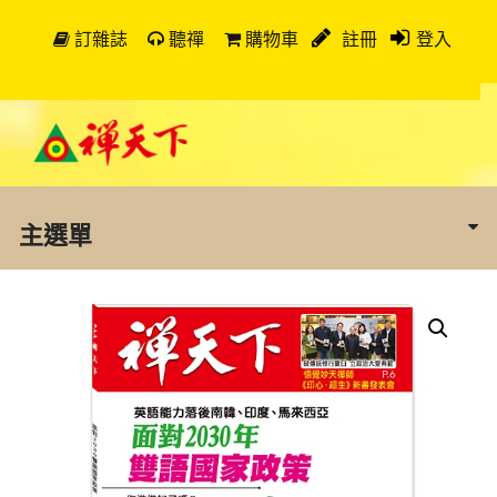
訂雜誌
聽禪
購物車
註冊
登入
主選單