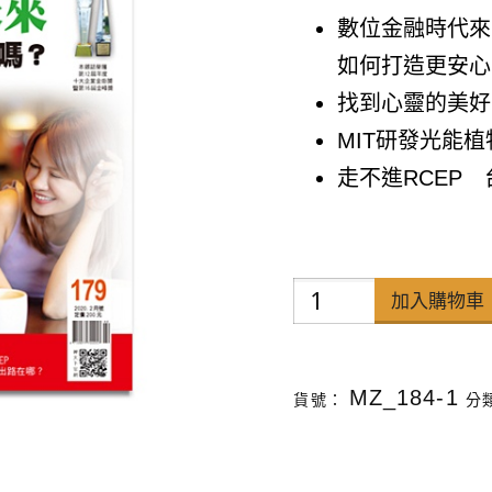
數位金融時代來
如何打造更安心
找到心靈的美好
MIT研發光能
走不進RCEP
禪
加入購物車
天
下
MZ_184-1
貨號：
分
雜
誌
第