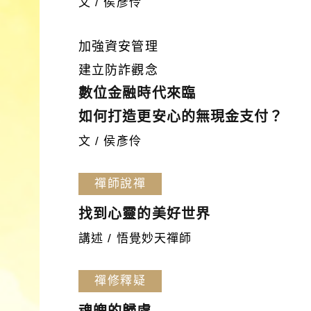
文 / 侯彥伶
加強資安管理
建立防詐觀念
數位金融時代來臨
如何打造更安心的無現金支付？
文 / 侯彥伶
禪師說禪
找到心靈的美好世界
講述 / 悟覺妙天禪師
禪修釋疑
魂魄的歸處