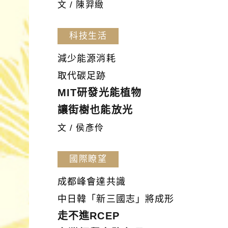
文 / 陳羿緻
科技生活
減少能源消耗
取代碳足跡
MIT研發光能植物
讓街樹也能放光
文 / 侯彥伶
國際瞭望
成都峰會達共識
中日韓「新三國志」將成形
走不進RCEP