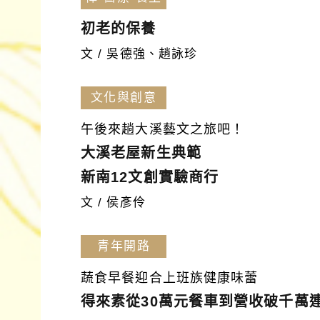
初老的保養
文 / 吳德強、趙詠珍
文化與創意
午後來趟大溪藝文之旅吧！
大溪老屋新生典範
新南12文創實驗商行
文 / 侯彥伶
青年開路
蔬食早餐迎合上班族健康味蕾
得來素從30萬元餐車到營收破千萬