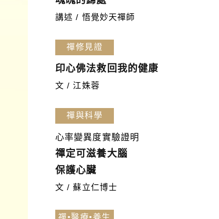
講述 / 悟覺妙天禪師
禪修見證
印心佛法救回我的健康
文 / 江姝蓉
禪與科學
心率變異度實驗證明
禪定可滋養大腦
保護心臟
文 / 蘇立仁博士
禪•醫療•養生