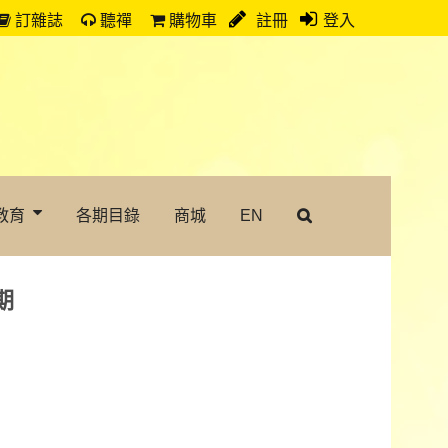
訂雜誌
聽禪
購物車
註冊
登入
教育
各期目錄
商城
EN
期