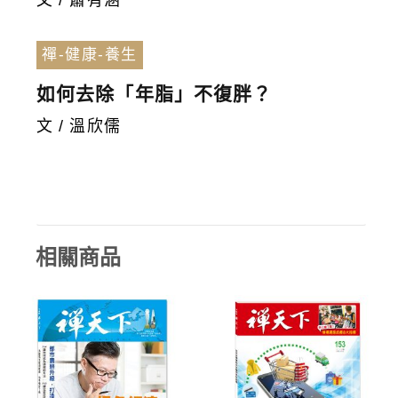
文 / 蕭有涵
禪-健康-養生
如何去除「年脂」不復胖？
文 / 溫欣儒
相關商品