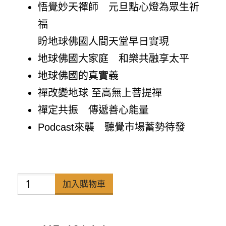
悟覺妙天禪師 元旦點心燈為眾生祈
福
盼地球佛國人間天堂早日實現
地球佛國大家庭 和樂共融享太平
地球佛國的真實義
禪改變地球 至高無上菩提禪
禪定共振 傳遞善心能量
Podcast來襲 聽覺市場蓄勢待發
禪
加入購物車
天
下