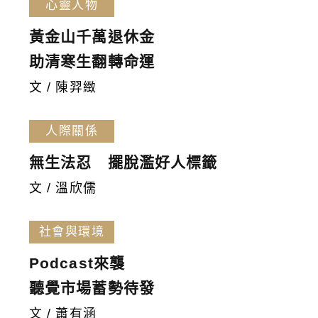
心靈人物
黃金山千萬退休金
助清寒生翻轉命運
文 / 陳羿緻
人際關係
無生法忍 擺脫濫好人標籤
文 / 溫欣儒
社會與環境
Podcast來襲
聽覺市場蓄勢待發
文 / 蕭有涵