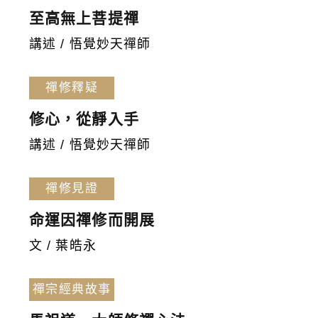
至高無上菩提禪
講述 / 悟覺妙天禪師
禪修釋疑
修心，從靜入手
講述 / 悟覺妙天禪師
禪修見證
命運因禪修而開展
文 / 葉皓永
禪宗經典故事