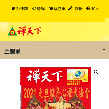
訂雜誌
聽禪
購物車
註冊
登入
主選單