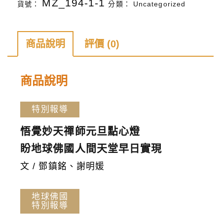
MZ_194-1-1
貨號：
分類：
Uncategorized
雜
誌
第
商品說明
評價 (0)
191
期
商品說明
數
量
特別報導
悟覺妙天禪師元旦點心燈
盼地球佛國人間天堂早日實現
文 / 鄧鎮銘、謝明媛
地球佛國
特別報導