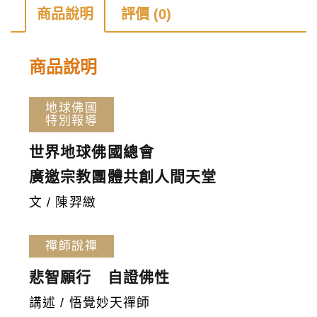
第
商品說明
評價 (0)
210
期
商品說明
數
量
地球佛國
特別報導
世界地球佛國總會
廣邀宗教團體共創人間天堂
文 / 陳羿緻
禪師說禪
悲智願行 自證佛性
講述 / 悟覺妙天禪師