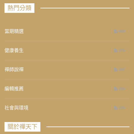
熱門分類
當期精選
658
健康養生
276
禪師說禪
267
編輯推薦
236
社會與環境
235
關於禪天下