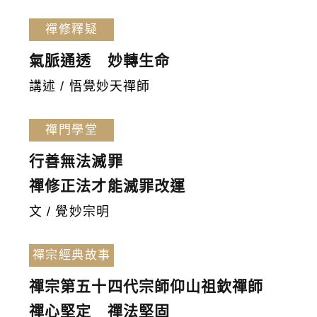
禪修釋疑
氣脈通透 妙轉生命
講述 / 悟覺妙天禪師
禪門學堂
行善無法滅罪
禪修正法才能滅罪改運
文 / 覺妙宗明
禪宗經典故事
禪宗第五十四代宗師仰山祖欽禪師
禪心堅定 禪法堅固