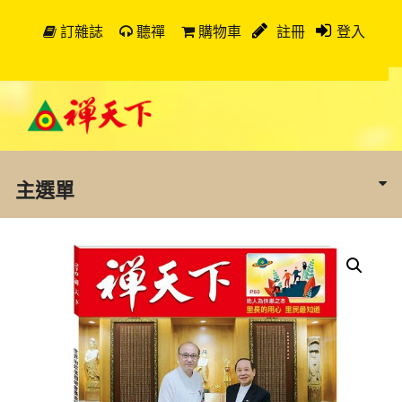
訂雜誌
聽禪
購物車
註冊
登入
主選單