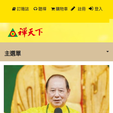
訂雜誌
聽禪
購物車
註冊
登入
主選單