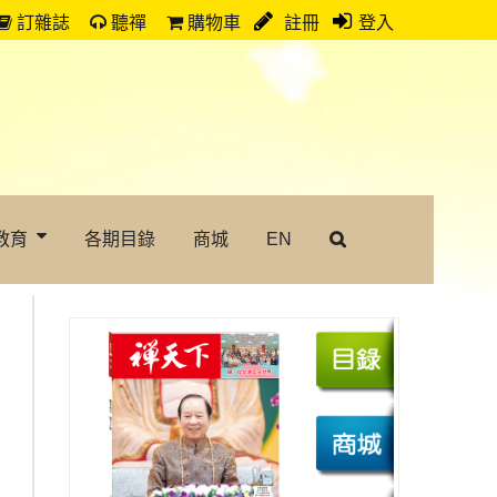
訂雜誌
聽禪
購物車
註冊
登入
教育
各期目錄
商城
EN