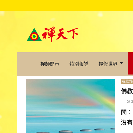
禪師開示
特別報導
禪修世界
禪修釋
佛教
問：
沒有