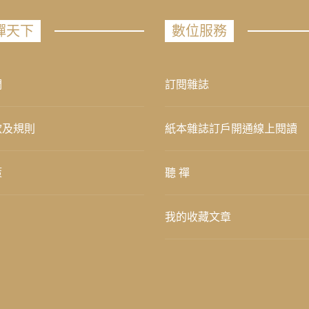
禪天下
數位服務
們
訂閱雜誌
款及規則
紙本雜誌訂戶開通線上閱讀
策
聽 禪
我的收藏文章