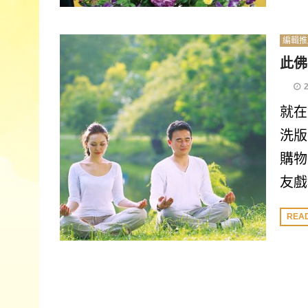
編輯推
此佛
就在
洗版
購物
友戲
REA