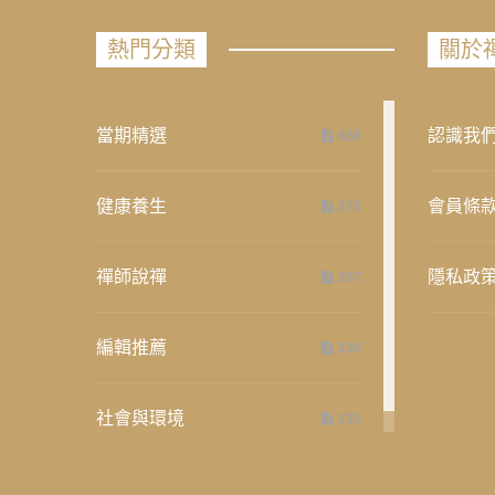
熱門分類
關於
當期精選
認識我
658
健康養生
會員條
276
禪師說禪
隱私政
267
編輯推薦
236
社會與環境
235