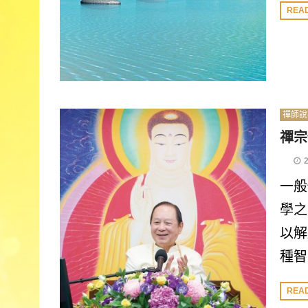
REA
禪師說
禪宗
一般
學之
以解
種智
REA