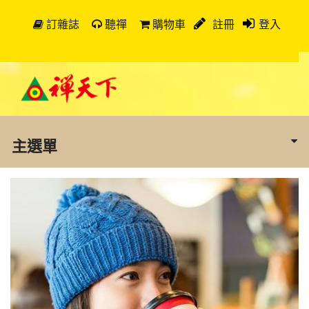
訂雜誌
聽禪
購物車
註冊
登入
主選單