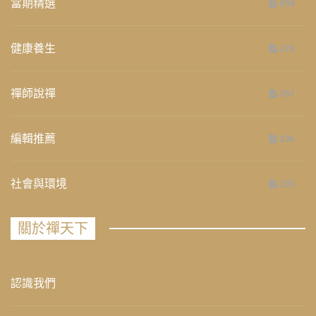
當期精選
658
健康養生
276
禪師說禪
267
編輯推薦
236
社會與環境
235
關於禪天下
認識我們