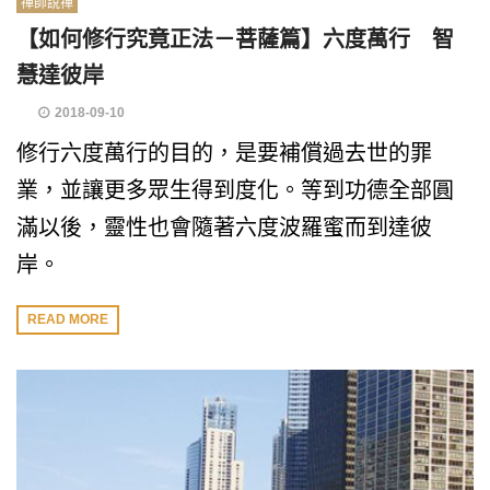
禪師說禪
【如何修行究竟正法－菩薩篇】六度萬行 智
慧達彼岸
2018-09-10
修行六度萬行的目的，是要補償過去世的罪
業，並讓更多眾生得到度化。等到功德全部圓
滿以後，靈性也會隨著六度波羅蜜而到達彼
岸。
READ MORE