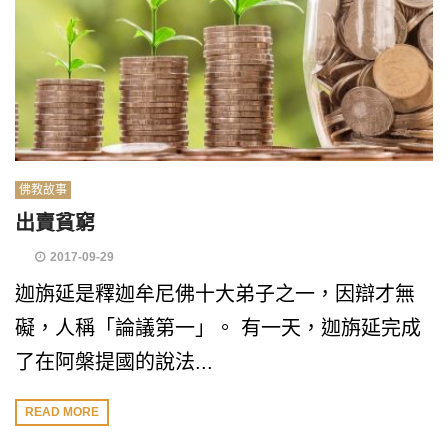
佛教故事
出賣貧窮
2017-09-29
迦旃延是釋迦牟尼佛十大弟子之一，因辯才無
礙，人稱「論議第一」。 有一天，迦旃延完成
了在阿槃提國的說法...
READ MORE