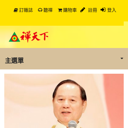
訂雜誌
聽禪
購物車
註冊
登入
主選單