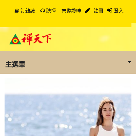
訂雜誌
聽禪
購物車
註冊
登入
主選單