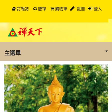
訂雜誌
聽禪
購物車
註冊
登入
主選單