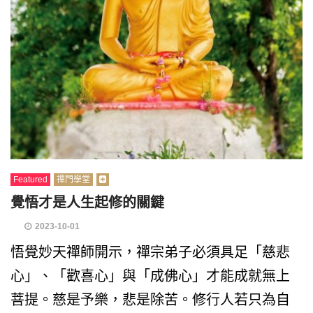
Featured
禪門學堂
覺悟才是人生起修的關鍵
2023-10-01
悟覺妙天禪師開示，禪宗弟子必須具足「慈悲
心」、「歡喜心」與「成佛心」才能成就無上
菩提。慈是予樂，悲是除苦。修行人若只為自