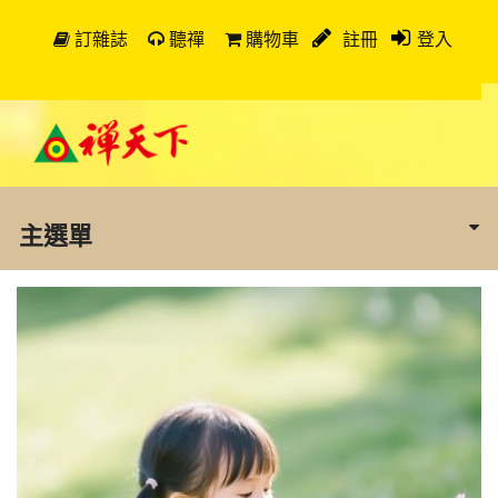
訂雜誌
聽禪
購物車
註冊
登入
主選單