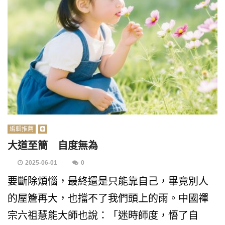
編輯推薦
大道至簡 自度無為
2025-06-01
0
要斷除煩惱，最終還是只能靠自己，畢竟別人
的屋簷再大，也擋不了我們頭上的雨。中國禪
宗六祖慧能大師也說：「迷時師度，悟了自