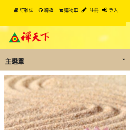
訂雜誌
聽禪
購物車
註冊
登入
主選單