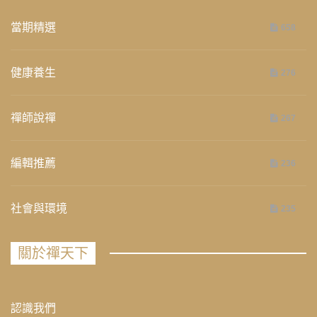
當期精選
658
健康養生
276
禪師說禪
267
編輯推薦
236
社會與環境
235
關於禪天下
認識我們