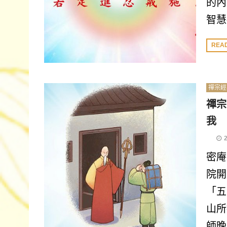
的內
智慧
REA
禪宗經
禪宗
我
密庵
院開
「五
山所
師晚