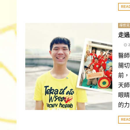
REA
禪修見
走過
醫師
腸切
前，
天師
眼睛
的力
REA