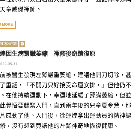
天童咸傑禪師。
D MORE
雜誌207期
煌因生病腎臟萎縮 禪修後奇蹟復原
2022-05-31
前被醫生發現左腎嚴重萎縮，建議他開刀切除，甚
了重話，「不開刀只好接受命運安排，」但他仍不
。在他持續運動下，幸運地延緩了腎臟萎縮，但並
此覺悟要趕緊入門，直到兩年後的兒童夏令營，那
片感動了他。入門後，徐運煌拿出運動員的精神認
修，沒有想到竟讓他的左腎神奇地恢復健康。