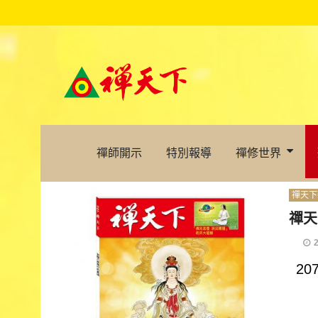
禪師開示
特別報導
禪修世界
禪天下
禪天
2