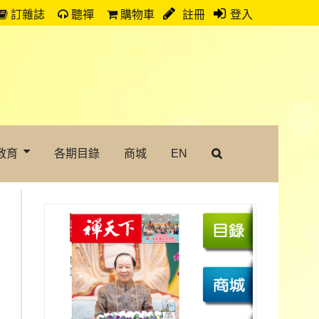
訂雜誌
聽禪
購物車
註冊
登入
教育
各期目錄
商城
EN