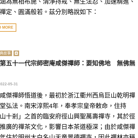
涵為無相布施、清淨持戒、無生法忍、加速精進、
禪定、圓滿般若。茲分別略說如下：
D MORE
典故事
第五十一代宗師密庵咸傑禪師：要知佛地 無佛無
2022-05-31
咸傑禪師悟道後，最初於浙江衢州西烏巨山乾明禪
堂弘法。南宋淳熙4年，奉孝宗皇帝敕命，住持
山十剎」之首的臨安府徑山興聖萬壽禪寺，其於徑
推廣的禪茶文化，影響日本茶道極深；由於咸傑禪
年住於明州太白名山天童景德禪寺，因此禪林亦稱