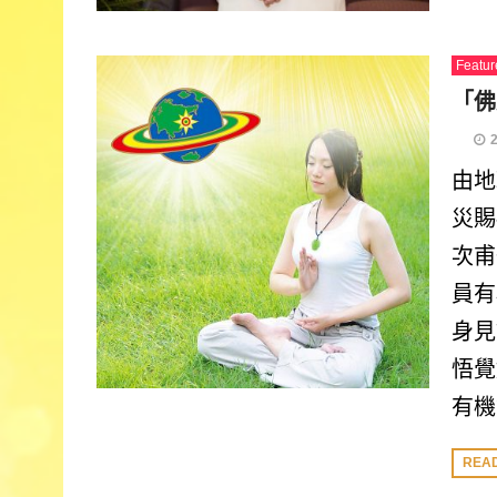
Featur
「佛
由地
災賜
次甫
員有
身見
悟覺
有機
REA