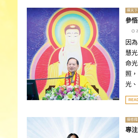
禪天下
參悟
因為
慧光
命光
照，
光、
REA
禪修釋
專注