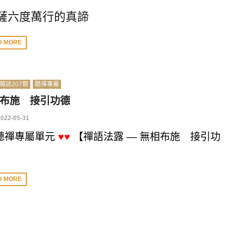
薩六度萬行的真諦
D MORE
雜誌207期
聽禪專屬
布施 接引功德
2022-05-31
聽禪專屬單元
♥♥
【禪語法露 — 無相布施 接引功
D MORE