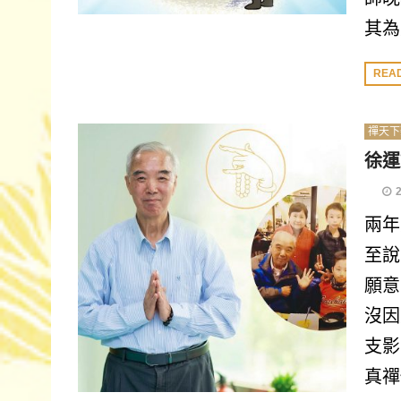
其為
REA
禪天下
徐運
兩年
至說
願意
沒因
支影
真禪