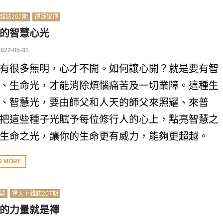
雜誌207期
禪師說禪
的智慧心光
2022-05-31
有很多無明，心才不開。如何讓心開？就是要有智
、生命光，才能消除煩惱痛苦及一切業障。這種生
、智慧光，要由師父和人天的師父來照耀、來普
把這些種子光賦予每位修行人的心上，點亮智慧之
生命之光，讓你的生命更有威力，能夠更超越。
D MORE
疑
禪天下雜誌207期
的力量就是禪