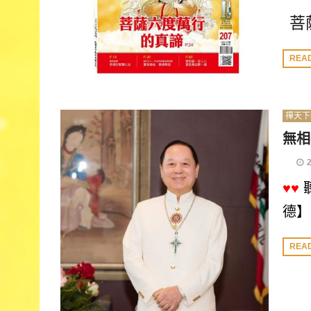
菩
REA
禪天下
無相
♥♥
德】
REA