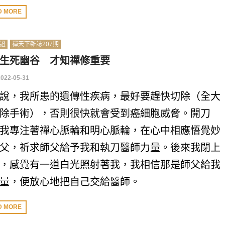
D MORE
證
禪天下雜誌207期
生死幽谷 才知禪修重要
2022-05-31
說，我所患的遺傳性疾病，最好要趕快切除（全大
除手術），否則很快就會受到癌細胞威脅。開刀
我專注著禪心脈輪和明心脈輪，在心中相應悟覺妙
父，祈求師父給予我和執刀醫師力量。後來我閉上
，感覺有一道白光照射著我，我相信那是師父給我
量，便放心地把自己交給醫師。
D MORE