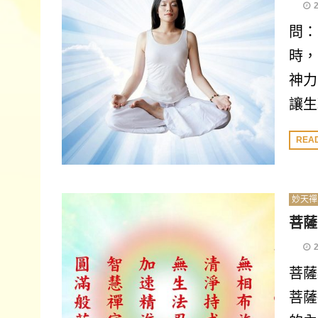
問：
時，
神力
讓生
REA
妙天禪
菩薩
菩薩
菩薩