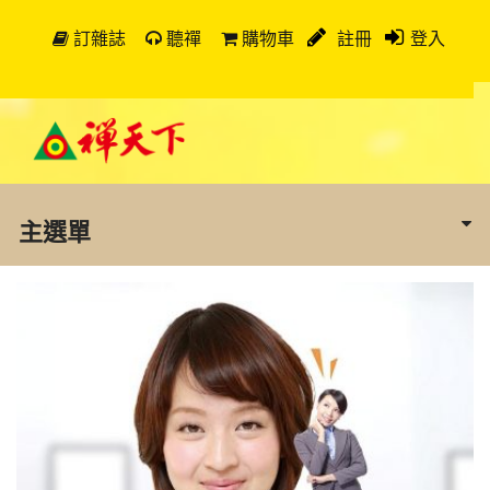
訂雜誌
聽禪
購物車
註冊
登入
主選單