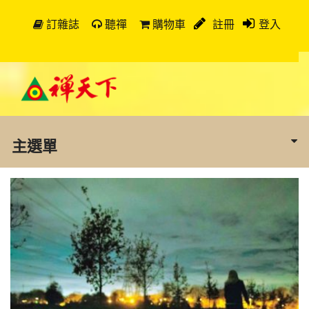
訂雜誌
聽禪
購物車
註冊
登入
主選單