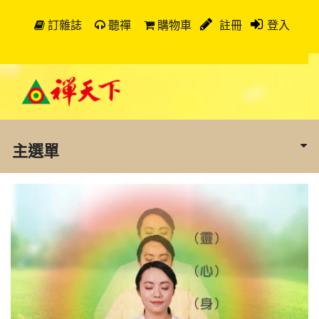
訂雜誌
聽禪
購物車
註冊
登入
主選單