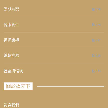
當期精選
658
健康養生
276
禪師說禪
267
編輯推薦
236
社會與環境
235
關於禪天下
認識我們