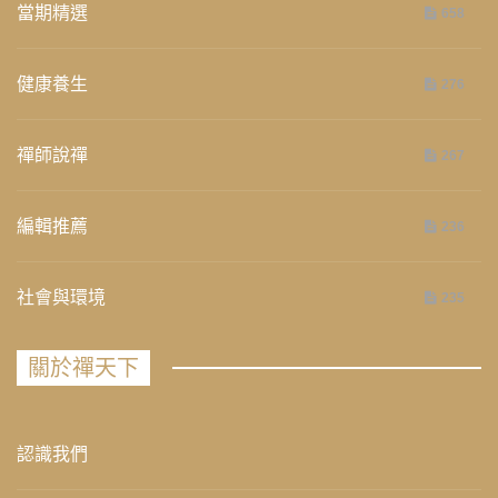
當期精選
658
健康養生
276
禪師說禪
267
編輯推薦
236
社會與環境
235
關於禪天下
認識我們