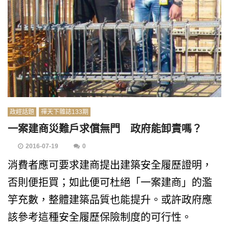
政經話題
禪天下雜誌133期
一案建商災難戶求償無門 政府能卸責嗎？
2016-07-19
0
消費者應可要求建商提出建築安全履歷證明，
否則便拒買；如此便可杜絕「一案建商」的濫
竽充數，整體建築品質也能提升。或許政府應
該參考這種安全履歷保險制度的可行性。