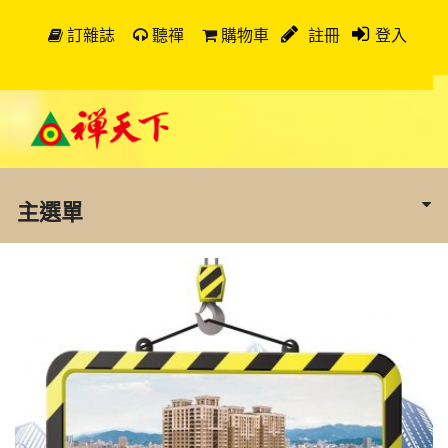
訂雜誌
聽禪
購物車
註冊
登入
主選單