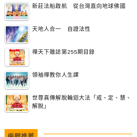
新莊法船啟航 從台灣直向地球佛國
天地人合一 自證法性
禪天下雜誌第255期目錄
領袖禪教你人生課
世尊真傳解脫輪迴大法「戒、定、慧、
解脫」
編輯推薦