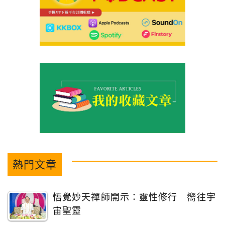
熱門文章
悟覺妙天禪師開示：靈性修行 嚮往宇
宙聖靈