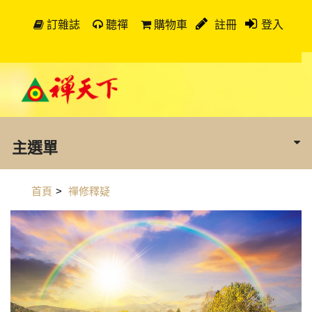
訂雜誌
聽禪
購物車
註冊
登入
主選單
首頁
>
禪修釋疑