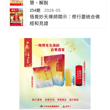
慧、解脫
254期
2026-05
悟覺妙天禪師開示：修行要統合佛
經和見證