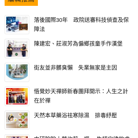
落後國際30年 政院送審科技偵查及保
障法
陳建宏、莊淑芳為偏鄉孩童手作漢堡
街友並非髒臭懶 失業無家是主因
悟覺妙天禪師新春團拜開示：人生之計
在於禪
天然本草藥浴祛寒除濕 排毒紓壓