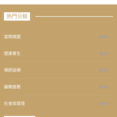
熱門分類
當期精選
658
健康養生
276
禪師說禪
267
編輯推薦
236
社會與環境
235