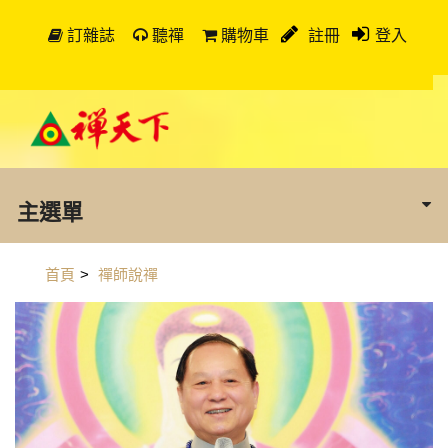
訂雜誌
聽禪
購物車
註冊
登入
主選單
首頁
>
禪師說禪