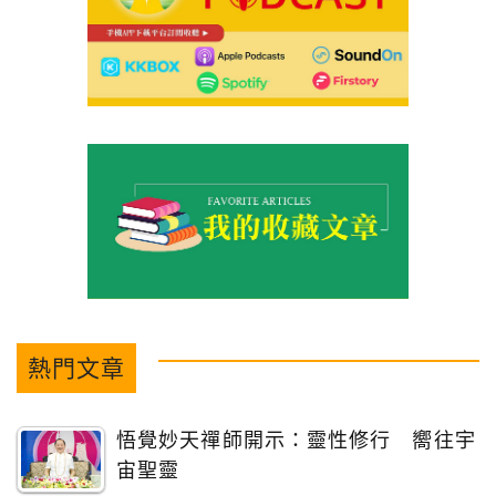
熱門文章
悟覺妙天禪師開示：靈性修行 嚮往宇
宙聖靈