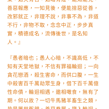
善惡報應，一知見後，便能捨惡從善，
改邪就正，非理不說，非事不為，非道
不行，非物不取，念念中正，步步真
實，積德成名，流傳後世，是名知
人。』
『愚者暗也；愚人心暗，不識高低，不
知有天堂地獄，不信有罪福輪迴；一向
貪花戀酒，殺生害命，而供口腹，一生
中殺害百千萬劫眾生身，借下百千萬億
性命債，輪迴相遇，邀相噉食，無有了
期。何以故？一切牛馬豬羊畜生之類，
皆是屢世冤親、善惡眷屬，墮入輪迴，