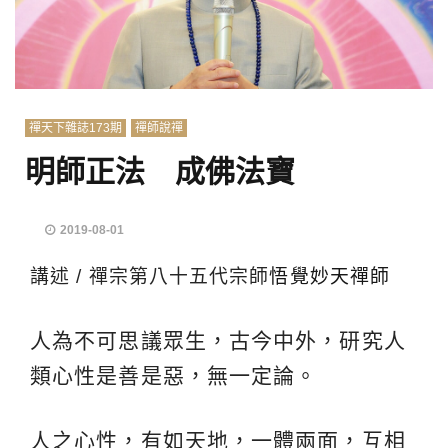
禪天下雜誌173期
禪師說禪
明師正法 成佛法寶
2019-08-01
講述 / 禪宗第八十五代宗師
悟覺妙天禪師
人為不可思議眾生，古今中外，研究人
類心性是善是惡，無一定論。
人之心性，有如天地，一體兩面，互相