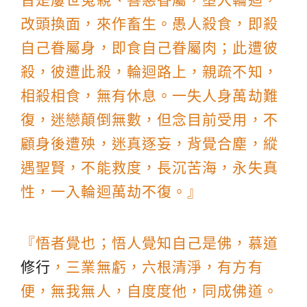
改頭換面，來作畜生。愚人殺食，即殺
自己眷屬身，即食自己眷屬肉；此遭彼
殺，彼遭此殺，輪迴路上，親疏不知，
相殺相食，無有休息。一失人身萬劫難
復，迷戀顛倒無數，但念目前受用，不
顧身後遭殃，迷真逐妄，背覺合塵，縱
遇聖賢，不能救度，長沉苦海，永失真
性，一入輪迴萬劫不復。』
『悟者覺也；悟人覺知自己是佛，慕道
修行
，三業無虧，六根清淨，有方有
便，無我無人，自度度他，同成佛道。