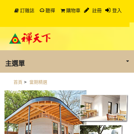
訂雜誌
聽禪
購物車
註冊
登入
主選單
首頁
>
當期精選