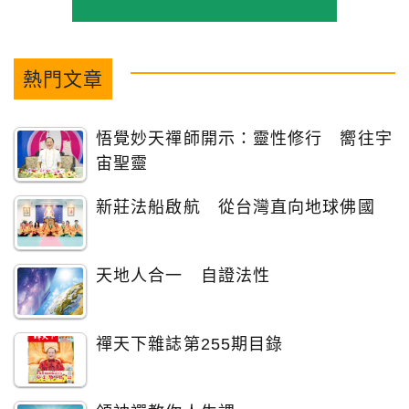
熱門文章
悟覺妙天禪師開示：靈性修行 嚮往宇
宙聖靈
新莊法船啟航 從台灣直向地球佛國
天地人合一 自證法性
禪天下雜誌第255期目錄