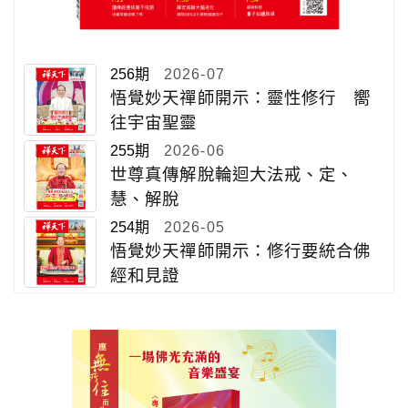
256期
2026-07
悟覺妙天禪師開示：靈性修行 嚮
往宇宙聖靈
255期
2026-06
世尊真傳解脫輪迴大法戒、定、
慧、解脫
254期
2026-05
悟覺妙天禪師開示：修行要統合佛
經和見證