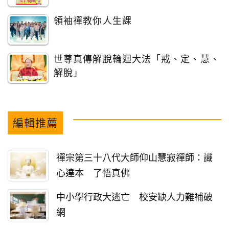
領袖禪教你人生課
世尊真傳解脫輪迴大法「戒、定、慧、
解脫」
編輯推薦
禪宗第三十八代大師仰山慧寂禪師：識
心達本 了悟真佛
中小學行政大逃亡 校安缺人力難補破
網