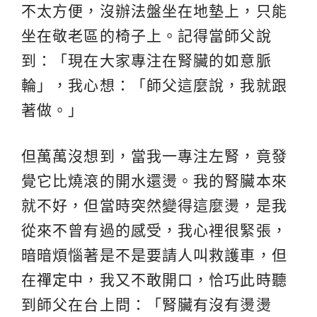
不太方便，沒辦法盤坐在地墊上，只能
坐在敬老區的椅子上。記得當師父說
到：「現在大家專注在腎臟的如意脈
輪」，我心想：「師父這麼說，我就跟
著做。」
但萬萬沒想到，當我一專注左腎，竟發
覺它比燒滾的開水還燙。我的腎臟本來
就不好，但當時突然變得這麼燙，是我
從來不曾有過的感受，我心裡很緊張，
暗暗煩惱著是不是要請人叫救護車，但
在
禪定
中，我又不敢開口，恰巧此時聽
到師父在台上問：「腎臟有沒有燙燙