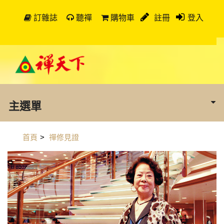
訂雜誌
聽禪
購物車
註冊
登入
主選單
首頁
>
禪修見證