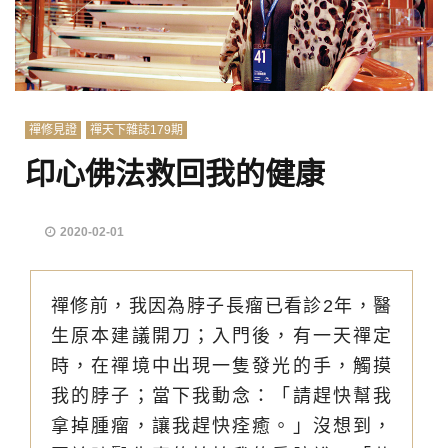
禪修見證
禪天下雜誌179期
印心佛法救回我的健康
2020-02-01
禪修前，我因為脖子長瘤已看診2年，醫
生原本建議開刀；入門後，有一天禪定
時，在禪境中出現一隻發光的手，觸摸
我的脖子；當下我動念：「請趕快幫我
拿掉腫瘤，讓我趕快痊癒。」沒想到，