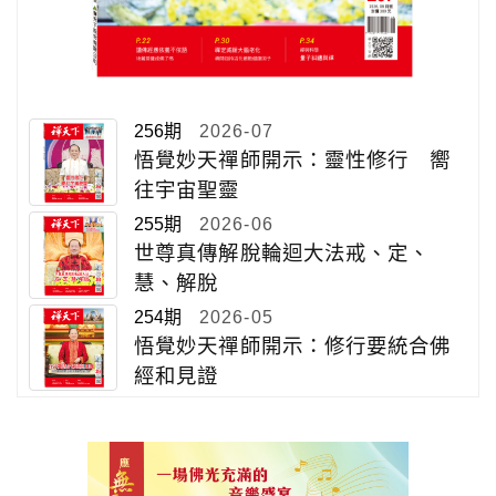
256期
2026-07
悟覺妙天禪師開示：靈性修行 嚮
往宇宙聖靈
255期
2026-06
世尊真傳解脫輪迴大法戒、定、
慧、解脫
254期
2026-05
悟覺妙天禪師開示：修行要統合佛
經和見證