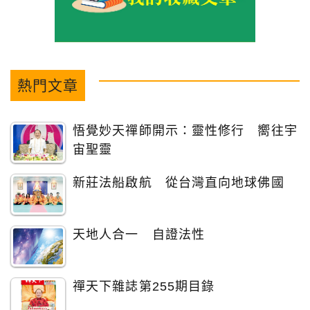
熱門文章
悟覺妙天禪師開示：靈性修行 嚮往宇
宙聖靈
新莊法船啟航 從台灣直向地球佛國
天地人合一 自證法性
禪天下雜誌第255期目錄