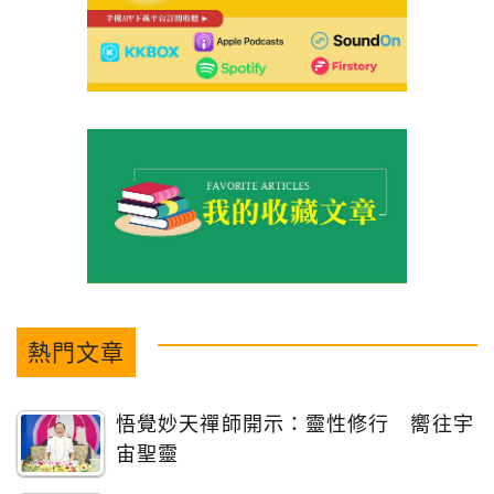
熱門文章
悟覺妙天禪師開示：靈性修行 嚮往宇
宙聖靈