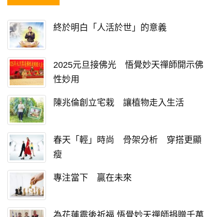
終於明白「人活於世」的意義
2025元旦接佛光 悟覺妙天禪師開示佛
性妙用
陳兆倫創立宅栽 讓植物走入生活
春天「輕」時尚 骨架分析 穿搭更顯
瘦
專注當下 贏在未來
為花蓮震後祈福 悟覺妙天禪師捐贈千萬