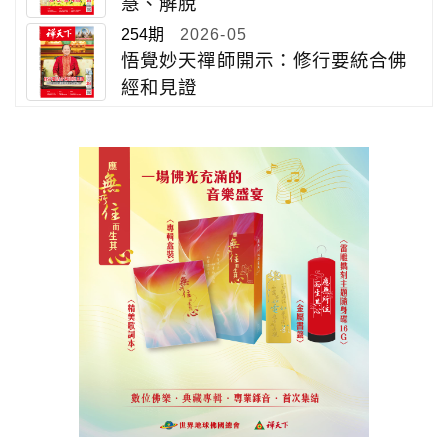
慧、解脫
254期
2026-05
悟覺妙天禪師開示：修行要統合佛
經和見證