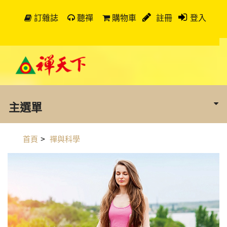
訂雜誌
聽禪
購物車
註冊
登入
主選單
首頁
>
禪與科學