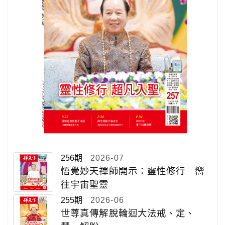
256期
2026-07
悟覺妙天禪師開示：靈性修行 嚮
往宇宙聖靈
255期
2026-06
世尊真傳解脫輪迴大法戒、定、