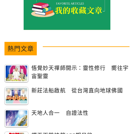
熱門文章
悟覺妙天禪師開示：靈性修行 嚮往宇
宙聖靈
新莊法船啟航 從台灣直向地球佛國
天地人合一 自證法性