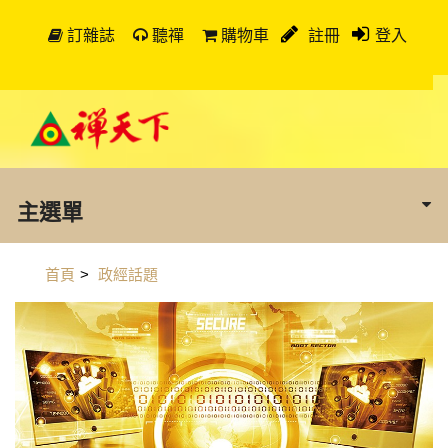
訂雜誌
聽禪
購物車
註冊
登入
主選單
首頁
>
政經話題