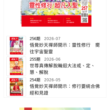
256期
2026-07
悟覺妙天禪師開示：靈性修行 嚮
往宇宙聖靈
255期
2026-06
世尊真傳解脫輪迴大法戒、定、
慧、解脫
254期
2026-05
悟覺妙天禪師開示：修行要統合佛
經和見證