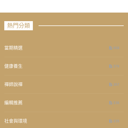
熱門分類
當期精選
658
健康養生
276
禪師說禪
267
編輯推薦
236
社會與環境
235