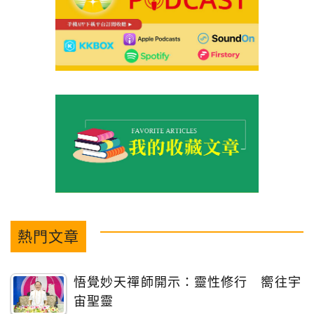
熱門文章
悟覺妙天禪師開示：靈性修行 嚮往宇
宙聖靈