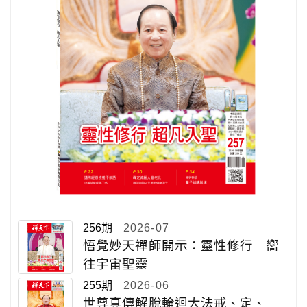
256期
2026-07
悟覺妙天禪師開示：靈性修行 嚮
往宇宙聖靈
255期
2026-06
世尊真傳解脫輪迴大法戒、定、