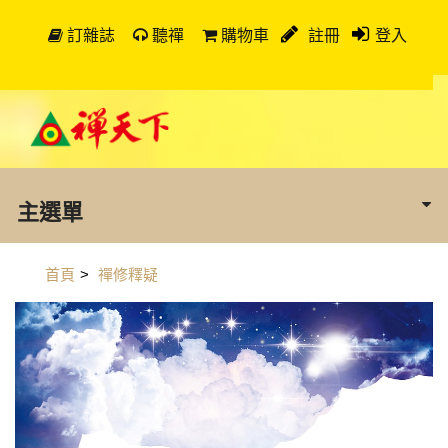
訂雜誌
聽禪
購物車
註冊
登入
主選單
首頁
>
禪修釋疑