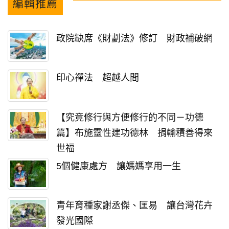
編輯推薦
政院缺席《財劃法》修訂 財政補破網
印心禪法 超越人間
【究竟修行與方便修行的不同－功德
篇】布施靈性建功德林 捐輸積善得來
世福
5個健康處方 讓媽媽享用一生
青年育種家謝丞傑、匡易 讓台灣花卉
發光國際