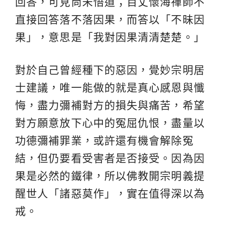
回答，可見尚未悟道；百丈懷海禪師不
直接回答落不落因果，而答以「不昧因
果」，意思是「我對因果清清楚楚。」
對於自己曾經種下的惡因，覺妙宗明居
士建議，唯一能做的就是真心感恩與懺
悔，盡力彌補對方的損失與痛苦，希望
對方願意放下心中的冤屈仇恨，盡量以
功德彌補罪業，或許還有機會解除冤
結，但仍要看受害者是否接受。因為因
果是必然的鐵律，所以佛教開宗明義提
醒世人「諸惡莫作」，實在值得深以為
戒。