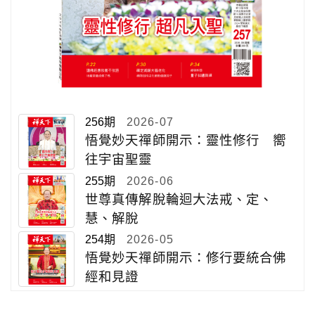
256期
2026-07
悟覺妙天禪師開示：靈性修行 嚮
往宇宙聖靈
255期
2026-06
世尊真傳解脫輪迴大法戒、定、
慧、解脫
254期
2026-05
悟覺妙天禪師開示：修行要統合佛
經和見證