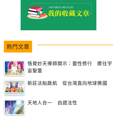
熱門文章
悟覺妙天禪師開示：靈性修行 嚮往宇
宙聖靈
新莊法船啟航 從台灣直向地球佛國
天地人合一 自證法性