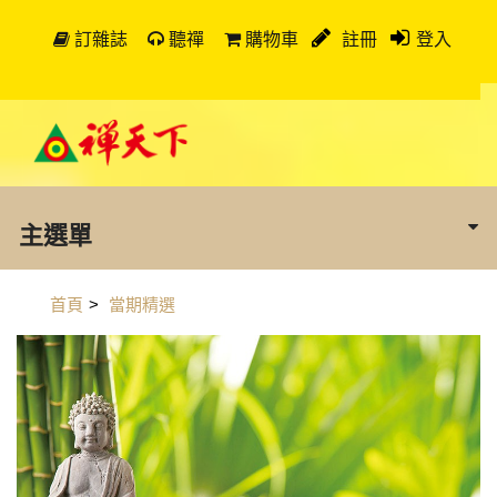
訂雜誌
聽禪
購物車
註冊
登入
主選單
首頁
>
當期精選