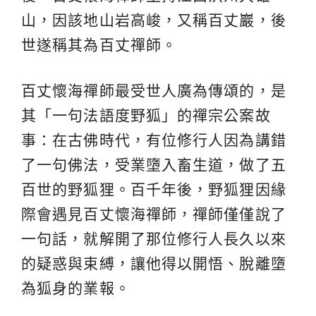
山，因該地山岩高峻，又稱百丈巖，後
世遂稱其為百丈禪師。
百丈懷海禪師最受世人廣為傳頌的，是
其「一句法語度野狐」的禪宗公案故
事：在古佛時代，有位修行人因為講錯
了一句佛法，受業墮入畜生道，做了五
百世的野狐狸。百千年後，野狐狸因緣
際會遇見百丈懷海禪師，禪師僅僅說了
一句話，就解開了那位修行人長久以來
的疑惑與束縛，讓他得以開悟、脫離墮
為狐身的業報。