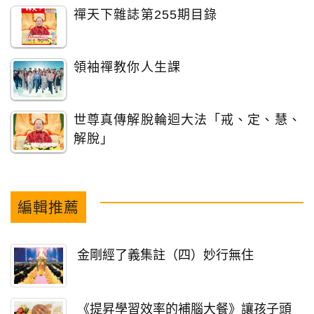
禪天下雜誌第255期目錄
領袖禪教你人生課
世尊真傳解脫輪迴大法「戒、定、慧、
解脫」
編輯推薦
金剛經了義集註（四）妙行無住
《提昇學習效率的補腦大餐》讓孩子頭