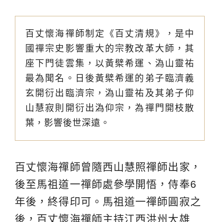
百丈懷海禪師制定《百丈清規》，是中
國禪宗史影響重大的宗教改革大師，其
座下門徒雲集，以黃檗希運、溈山靈祐
最為聞名。日後黃檗希運的弟子臨濟義
玄開衍出臨濟宗，溈山靈祐及其弟子仰
山慧寂則開衍出溈仰宗，為禪門開枝散
葉，影響後世深遠。
百丈懷海禪師曾隨西山慧照禪師出家，
後至馬祖道一禪師處參學開悟，侍奉6
年後，終得印可。馬祖道一禪師圓寂之
後，百丈懷海禪師主持江西洪州大雄