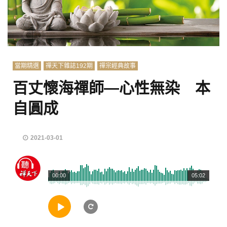
當期精選
禪天下雜誌192期
禪宗經典故事
百丈懷海禪師—心性無染 本
自圓成
2021-03-01
00:00
05:02