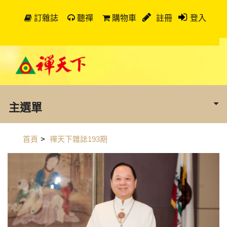
訂雜誌
聽禪
購物車
註冊
登入
主選單
首頁
>
禪天下雜誌193期