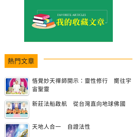
熱門文章
悟覺妙天禪師開示：靈性修行 嚮往宇
宙聖靈
新莊法船啟航 從台灣直向地球佛國
天地人合一 自證法性