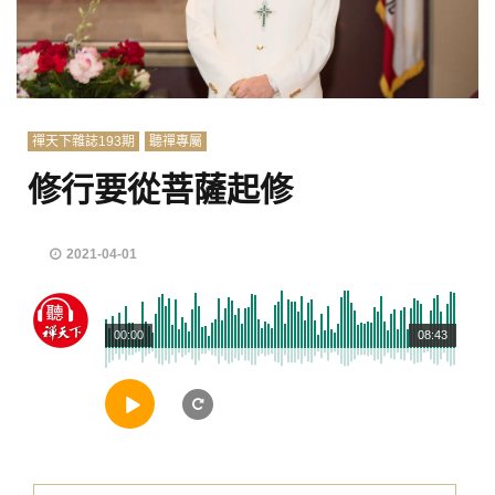
禪天下雜誌193期
聽禪專屬
修行要從菩薩起修
2021-04-01
00:00
08:43