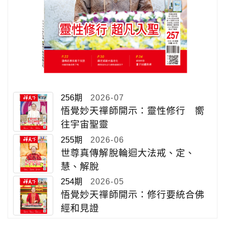
256期
2026-07
悟覺妙天禪師開示：靈性修行 嚮
往宇宙聖靈
255期
2026-06
世尊真傳解脫輪迴大法戒、定、
慧、解脫
254期
2026-05
悟覺妙天禪師開示：修行要統合佛
經和見證