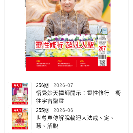
256期
2026-07
悟覺妙天禪師開示：靈性修行 嚮
往宇宙聖靈
255期
2026-06
世尊真傳解脫輪迴大法戒、定、
慧、解脫