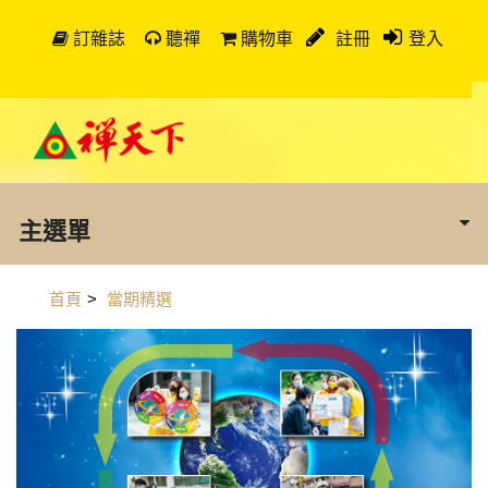
訂雜誌
聽禪
購物車
註冊
登入
主選單
首頁
>
當期精選