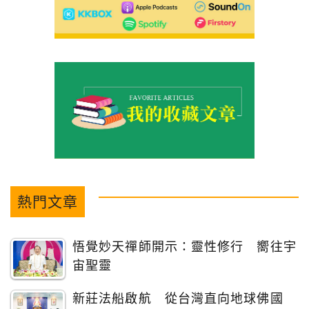
熱門文章
悟覺妙天禪師開示：靈性修行 嚮往宇
宙聖靈
新莊法船啟航 從台灣直向地球佛國