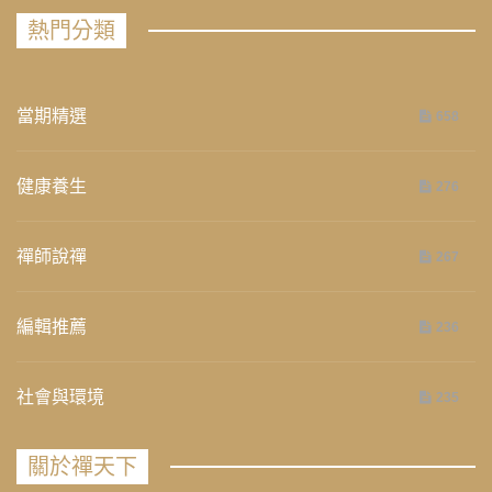
熱門分類
當期精選
658
健康養生
276
禪師說禪
267
編輯推薦
236
社會與環境
235
關於禪天下