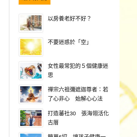
以房養老好不好？
不要迷惑於「空」
女性最常犯的５個健康迷
思
禪宗六祖彌遮迦尊者：若
了心非心 始解心心法
打造蕃社30 張海翎活化
古厝