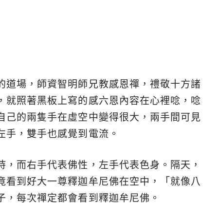
的道場，師資智明師兄教感恩禪，禮敬十方諸
，就照著黑板上寫的感六恩內容在心裡唸，唸
自己的兩隻手在虛空中變得很大，兩手間可見
左手，雙手也感覺到電流。
持，而右手代表佛性，左手代表色身。隔天，
竟看到好大一尊釋迦牟尼佛在空中，「就像八
子，每次禪定都會看到釋迦牟尼佛。