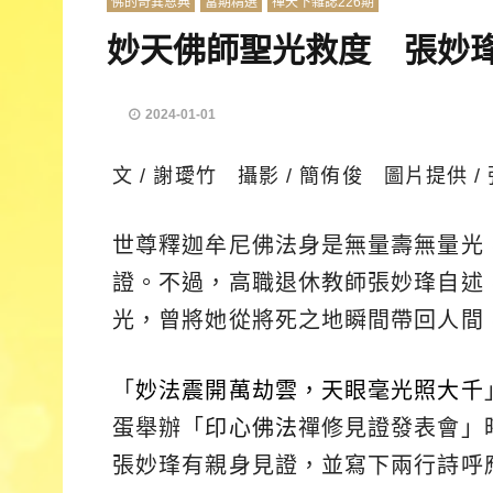
佛的奇異恩典
當期精選
禪天下雜誌226期
妙天佛師聖光救度 張妙
2024-01-01
文 / 謝璦竹 攝影 / 簡侑俊 圖片提供 /
世尊釋迦牟尼佛法身是無量壽無量光
證。不過，高職退休教師張妙琒自述
光，曾將她從將死之地瞬間帶回人間
「
妙法震開萬劫雲，天眼毫光照大千
蛋舉辦「
印心佛法
禪修見證發表會」
張妙琒有親身見證，並寫下兩行詩呼