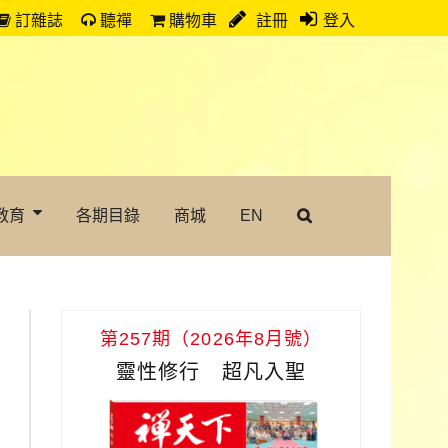
訂雜誌
聽禪
購物車
註冊
登入
教育
各期目錄
商城
EN
第257期（2026年8月號）
靈性修行 超凡入聖