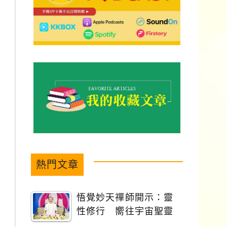
熱門文章
悟覺妙天禪師開示：靈
性修行 嚮往宇宙聖靈