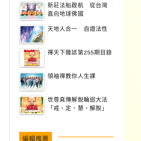
新莊法船啟航 從台灣
直向地球佛國
天地人合一 自證法性
禪天下雜誌第255期目錄
領袖禪教你人生課
世尊真傳解脫輪迴大法
「戒、定、慧、解脫」
編輯推薦