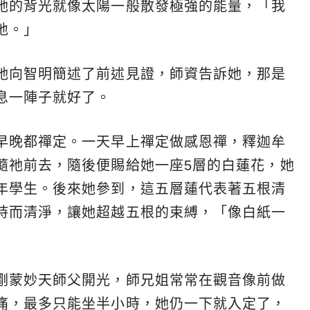
祂的背光就像太陽一般散發極強的能量，「我
地。」
她向智明簡述了前述見證，師資告訴她，那是
息一陣子就好了。
早晚都禪定。一天早上禪定做感恩禪，釋迦牟
隨祂前去，隨後便賜給她一座5層的白蓮花，她
年學生。後來她參到，這五層蓮代表著五根清
持而清淨，讓她超越五根的束縛，「像白紙一
剛蒙妙天師父開光，師兄姐常常在觀音像前做
痛，最多只能坐半小時，她仍一下就入定了，