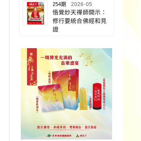
254期
2026-05
悟覺妙天禪師開示：
修行要統合佛經和見
證