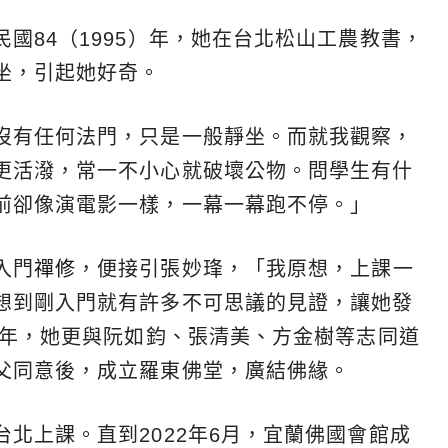
國84（1995）年，她在台北松山工農教書，
坐，引起她好奇。
沒有任何法門，只是一般靜坐。而就我觀察，
更活潑，常一不小心就破壞公物。問學生有什
前卻像演電影一樣，一幕一幕跑不停。」
入門
禪修
，便接引張妙琒，「我原想，上課一
想到剛入門就有許多不可思議的見證，讓她發
0年，她更與阮如鈞、張清美、方金樹等志同道
父同意後，成立羅東佛堂，廣結佛緣。
北上課。直到2022年6月，宜蘭佛國會館成