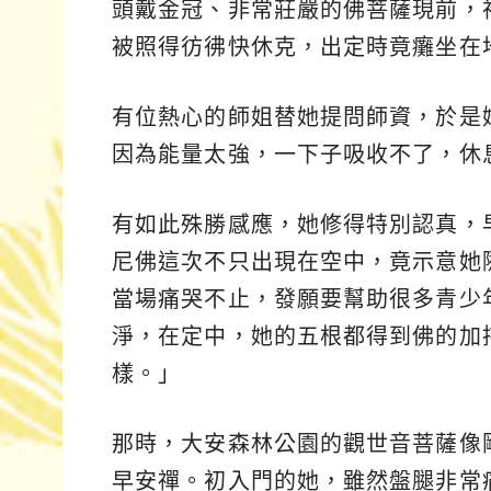
頭戴金冠、非常莊嚴的佛菩薩現前，
被照得彷彿快休克，出定時竟癱坐在
有位熱心的師姐替她提問師資，於是
因為能量太強，一下子吸收不了，休
有如此殊勝感應，她修得特別認真，
尼佛這次不只出現在空中，竟示意她
當場痛哭不止，發願要幫助很多青少
淨，在定中，她的五根都得到佛的加
樣。」
那時，大安森林公園的觀世音菩薩像
早安禪。初入門的她，雖然盤腿非常