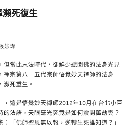
琒瀕死復生
 張妙琒
，但當此末法時代，卻鮮少聽聞佛的法身光見
，禪宗第八十五代宗師
悟覺妙天禪師
的法身
，瀕死重生。
」，這是悟覺妙天禪師2012年10月在台北小巨
時的法語。天眼毫光究竟是如何震開萬劫雲？
應：「佛師聖恩無以報，逆轉生死誰知道？」