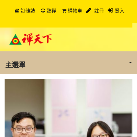
訂雜誌
聽禪
購物車
註冊
登入
主選單