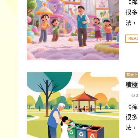
《禪
很多
法，
REA
禪天下
積極
《禪
很多
法，