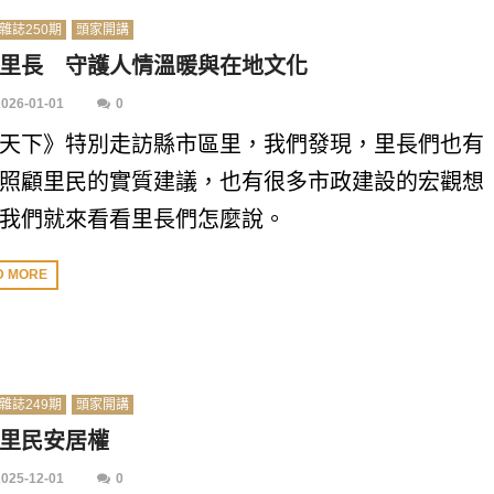
雜誌250期
頭家開講
里長 守護人情溫暖與在地文化
2026-01-01
0
天下》特別走訪縣市區里，我們發現，里長們也有
照顧里民的實質建議，也有很多市政建設的宏觀想
我們就來看看里長們怎麼說。
D MORE
雜誌249期
頭家開講
里民安居權
2025-12-01
0