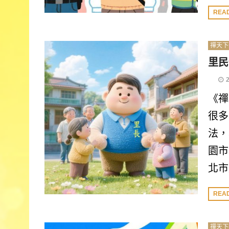
REA
禪天下
里民
《禪
很多
法，
園市
北市
REA
禪天下