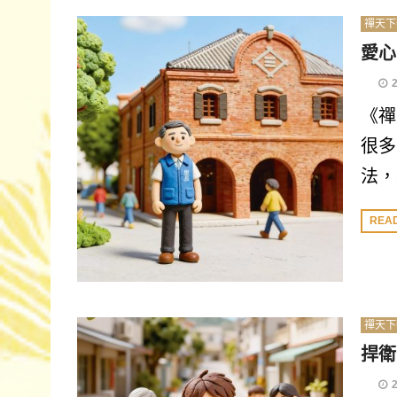
禪天下
愛心
《禪
很多
法，
REA
禪天下
捍衛