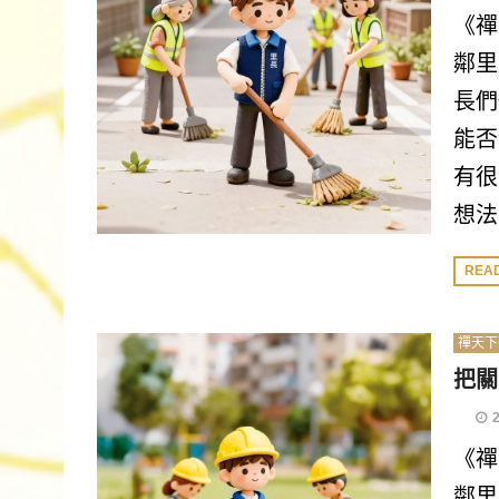
《禪
鄰里
長們
能否
有很
想法
REA
禪天下
把關
《禪
鄰里