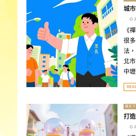
城市
《禪
很多
法，
北市
中壢
REA
禪天下
打造