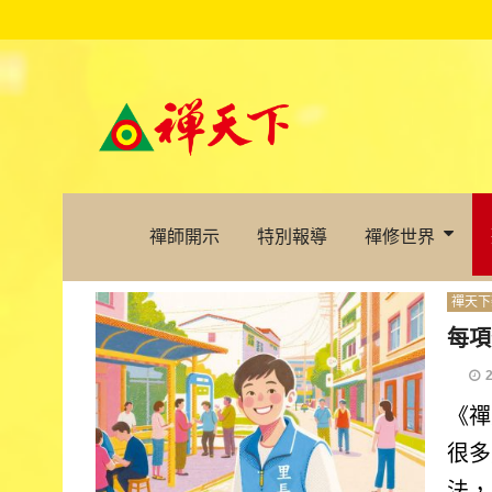
禪師開示
特別報導
禪修世界
禪天下
每項
《禪
很多
法，