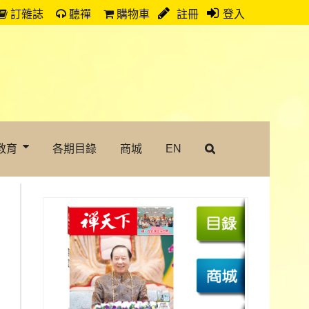
訂雜誌
聽禪
購物車
註冊
登入
教育
各期目錄
商城
EN