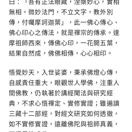
曰：「吾有正法眼藏，涅槃妙心，實相
無相，微妙法門，不立文字，教外別
傳，付囑摩訶迦葉」，此一佛心傳心、
佛心印心之傳法，就是禪宗的傳承。達
摩祖師西來，傳佛心印，一花開五葉，
結果自然成，佛佛相傳，心心相印。
悟覺妙天，入世娑婆，秉承佛燈心傳，
自感責任重大，眼觀世人學佛，注重人
間佛教，仍執著於講經聞法與研究經
典，不求心悟禪定、實修實證；雖遍讀
三藏十二部經，對經文研究如何透徹，
如不實修實證，遠離佛陀與祖師真義，