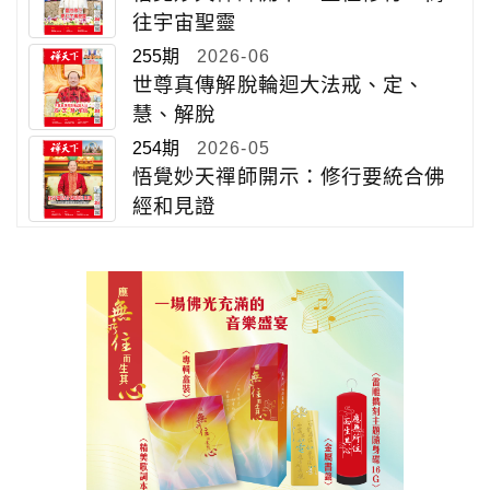
往宇宙聖靈
255期
2026-06
世尊真傳解脫輪迴大法戒、定、
慧、解脫
254期
2026-05
悟覺妙天禪師開示：修行要統合佛
經和見證