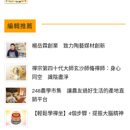
編輯推薦
楊岳霖創業 致力陶藝媒材創新
禪宗第四十代大師玄沙師偹禪師：身心
同空 識陰盡淨
248農學市集 讓農友過好生活的產地直
銷平台
【輕鬆學禪坐】4個步驟，提振大腦精神