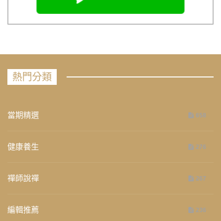
熱門分類
當期精選
658
健康養生
276
禪師說禪
267
編輯推薦
236