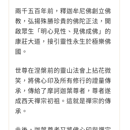
兩千五百年前，釋迦牟尼佛創立佛
教，弘揚殊勝珍貴的佛陀正法，開
啟眾生「明心見性、見佛成佛」的
康莊大道，接引靈性永生於極樂佛
國。
世尊在涅槃前的靈山法會上拈花微
笑，將佛心印及所有修行的證量傳
承，傳給了摩訶迦葉尊者，尊者遂
成西天禪宗初祖。這就是禪宗的傳
承。
此後，迦葉尊者又將佛心印與禪宗