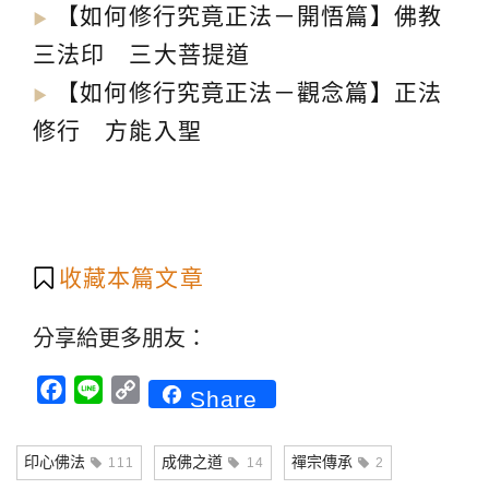
【如何修行究竟正法－開悟篇】佛教
▶︎
三法印 三大菩提道
【如何修行究竟正法－觀念篇】正法
▶︎
修行 方能入聖
收藏本篇文章
分享給更多朋友：
Facebook
Line
Copy
Share
Link
印心佛法
成佛之道
禪宗傳承
111
14
2