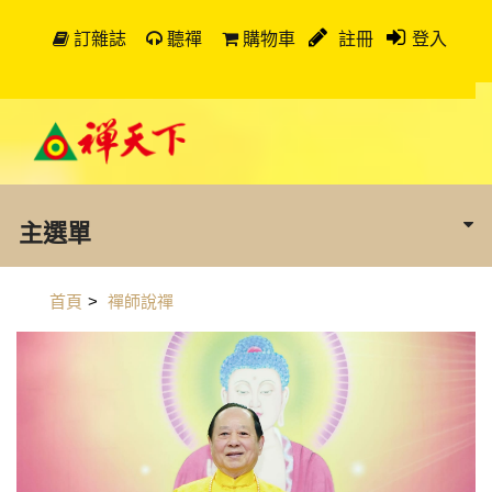
訂雜誌
聽禪
購物車
註冊
登入
主選單
首頁
>
禪師說禪