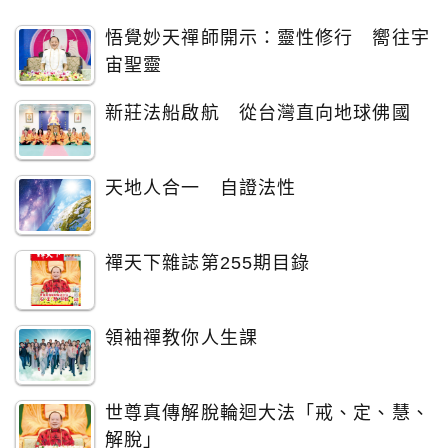
悟覺妙天禪師開示：靈性修行 嚮往宇
宙聖靈
新莊法船啟航 從台灣直向地球佛國
天地人合一 自證法性
禪天下雜誌第255期目錄
領袖禪教你人生課
世尊真傳解脫輪迴大法「戒、定、慧、
解脫」