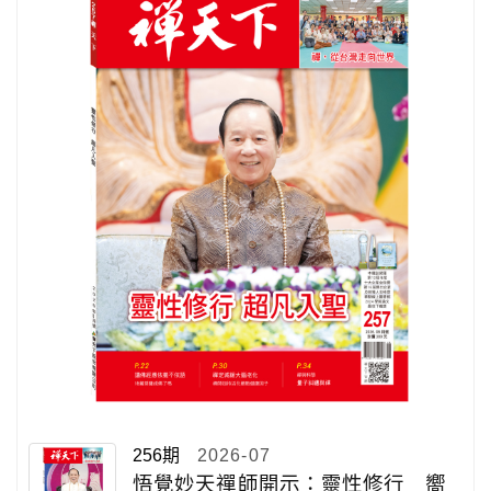
256期
2026-07
悟覺妙天禪師開示：靈性修行 嚮