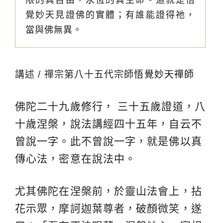
覺妙天見證佛的實體；有誰能證得祂，
當與佛無異。
講述 / 禪宗第八十五代宗師
悟覺妙天禪師
佛陀二十九歲
修行
， 三十五歲證道，八
十歲涅槃，說法講經四十五年，自云不
曾說一字。此不曾說一字，就是佛以真
傳心法，密意在說法中。
尤其佛陀在涅槃前，於靈山法會上，拈
花示眾，摩訶迦葉尊者，破顏微笑，遂