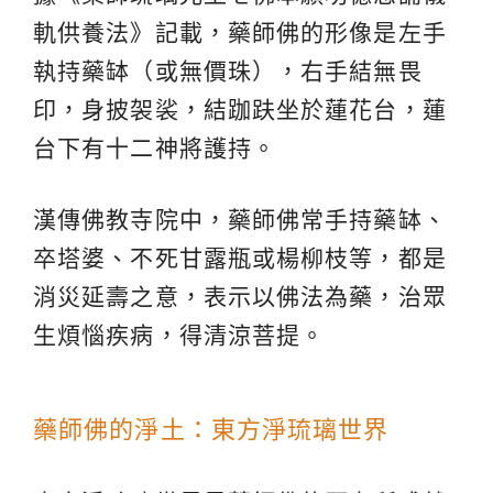
軌供養法》記載，藥師佛的形像是左手
執持藥缽（或無價珠），右手結無畏
印，身披袈裟，結跏趺坐於蓮花台，蓮
台下有十二神將護持。
漢傳佛教寺院中，藥師佛常手持藥缽、
卒塔婆、不死甘露瓶或楊柳枝等，都是
消災延壽之意，表示以佛法為藥，治眾
生煩惱疾病，得清涼菩提。
藥師佛的淨土：東方淨琉璃世界