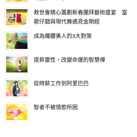
救世會精心籌劃新春團拜藝術盛宴 當
歌仔戲與現代舞遇見金剛經
成為纖腰美人的3大對策
提昇靈性，改變命運的智慧禪
從時薪工作到阿里巴巴
智者不被情慾所困