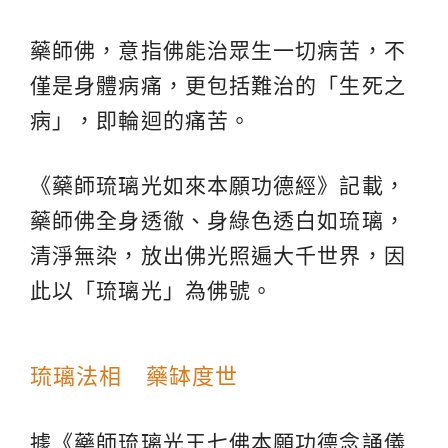
藥師佛，意指佛能治眾生一切病苦，不
僅是身體病痛，更包括難治的「生死之
病」，即輪迴的痛苦。
《藥師琉璃光如來本願功德經》記載，
藥師佛全身透徹、身綠色透白如琉璃，
清淨無染，放出佛光照遍大千世界，因
此以「琉璃光」為佛號。
琉璃法相 藥缽度世
據《藥師琉璃光王七佛本願功德念誦儀