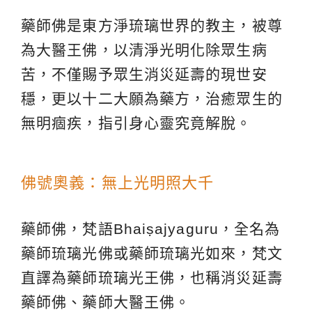
藥師佛是東方淨琉璃世界的教主，被尊
為大醫王佛，以清淨光明化除眾生病
苦，不僅賜予眾生消災延壽的現世安
穩，更以十二大願為藥方，治癒眾生的
無明痼疾，指引身心靈究竟解脫。
佛號奧義：無上光明照大千
藥師佛，梵語Bhaiṣajyaguru，全名為
藥師琉璃光佛或藥師琉璃光如來，梵文
直譯為藥師琉璃光王佛，也稱消災延壽
藥師佛、藥師大醫王佛。