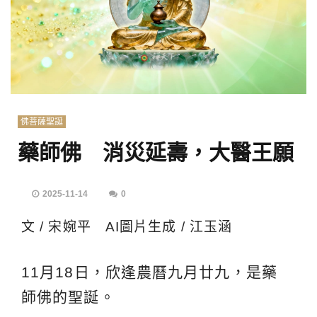
佛菩薩聖誕
藥師佛 消災延壽，大醫王願
2025-11-14
0
文 / 宋婉平 AI圖片生成 / 江玉涵
11月18日，欣逢農曆九月廿九，是藥
師佛的聖誕。