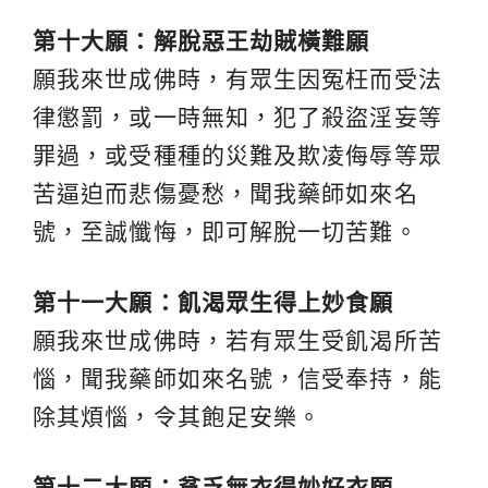
第十大願：解脫惡王劫賊橫難願
願我來世成佛時，有眾生因冤枉而受法
律懲罰，或一時無知，犯了殺盜淫妄等
罪過，或受種種的災難及欺凌侮辱等眾
苦逼迫而悲傷憂愁，聞我藥師如來名
號，至誠懺悔，即可解脫一切苦難。
第十一大願：飢渴眾生得上妙食願
願我來世成佛時，若有眾生受飢渴所苦
惱，聞我藥師如來名號，信受奉持，能
除其煩惱，令其飽足安樂。
第十二大願：貧乏無衣得妙好衣願