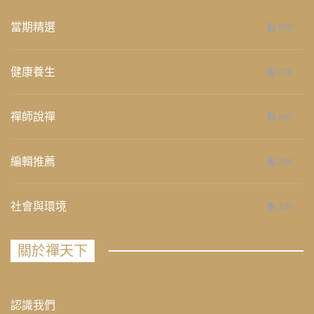
當期精選
658
健康養生
276
禪師說禪
267
編輯推薦
236
社會與環境
235
關於禪天下
認識我們