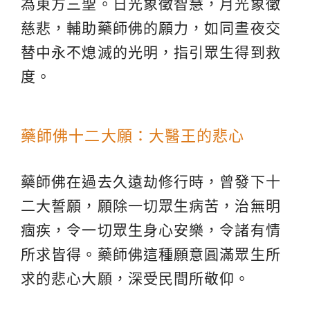
為東方三聖。日光象徵智慧，月光象徵
慈悲，輔助藥師佛的願力，如同晝夜交
替中永不熄滅的光明，指引眾生得到救
度。
藥師佛十二大願：大醫王的悲心
藥師佛在過去久遠劫修行時，曾發下十
二大誓願，願除一切眾生病苦，治無明
痼疾，令一切眾生身心安樂，令諸有情
所求皆得。藥師佛這種願意圓滿眾生所
求的悲心大願，深受民間所敬仰。