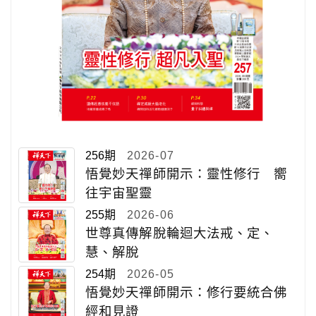
256期
2026-07
悟覺妙天禪師開示：靈性修行 嚮
往宇宙聖靈
255期
2026-06
世尊真傳解脫輪迴大法戒、定、
慧、解脫
254期
2026-05
悟覺妙天禪師開示：修行要統合佛
經和見證