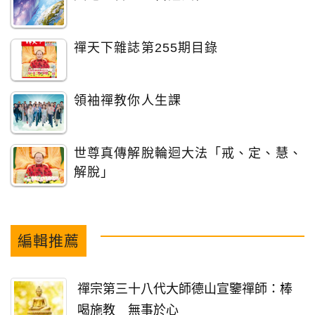
禪天下雜誌第255期目錄
領袖禪教你人生課
世尊真傳解脫輪迴大法「戒、定、慧、
解脫」
編輯推薦
禪宗第三十八代大師德山宣鑒禪師：棒
喝施教 無事於心