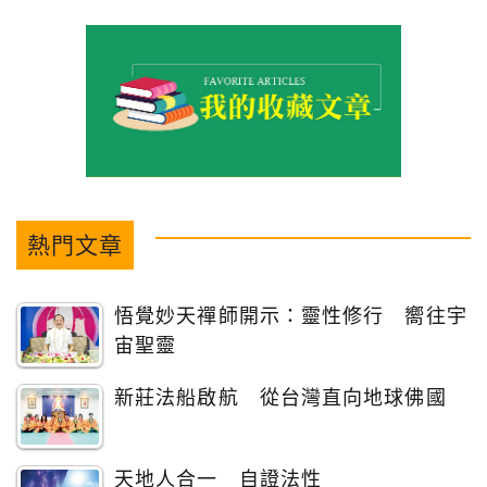
熱門文章
悟覺妙天禪師開示：靈性修行 嚮往宇
宙聖靈
新莊法船啟航 從台灣直向地球佛國
天地人合一 自證法性