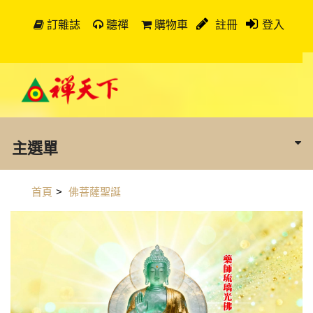
訂雜誌
聽禪
購物車
註冊
登入
主選單
首頁
>
佛菩薩聖誕