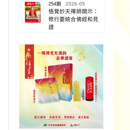
254期
2026-05
悟覺妙天禪師開示：
修行要統合佛經和見
證