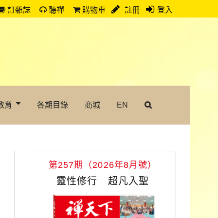
訂雜誌
聽禪
購物車
註冊
登入
教育
各期目錄
商城
EN
第257期（2026年8月號）
靈性修行 超凡入聖