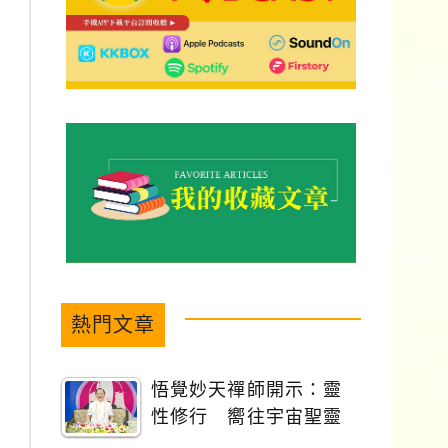
熱門文章
悟覺妙天禪師開示：靈
性修行 嚮往宇宙聖靈