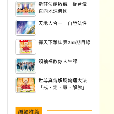
新莊法船啟航 從台灣
直向地球佛國
天地人合一 自證法性
禪天下雜誌第255期目錄
領袖禪教你人生課
世尊真傳解脫輪迴大法
「戒、定、慧、解脫」
編輯推薦