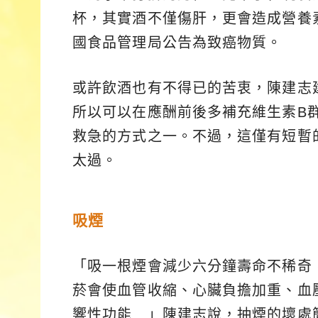
杯，其實酒不僅傷肝，更會造成營養
國食品管理局公告為致癌物質。
或許飲酒也有不得已的苦衷，陳建志
所以可以在應酬前後多補充維生素B群
救急的方式之一。不過，這僅有短暫
太過。
吸煙
「吸一根煙會減少六分鐘壽命不稀奇
菸會使血管收縮、心臟負擔加重、血
響性功能…」陳建志說，抽煙的壞處