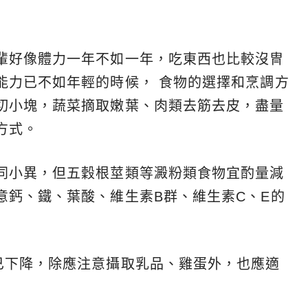
輩好像體力一年不如一年，吃東西也比較沒冑
能力已不如年輕的時候， 食物的選擇和烹調方
切小塊，蔬菜摘取嫩葉、肉類去筋去皮，盡量
方式。
同小異，但五穀根莖類等澱粉類食物宜酌量減
意鈣、鐵、葉酸、維生素B群、維生素C、E的
已下降，除應注意攝取乳品、雞蛋外，也應適