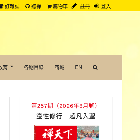
訂雜誌
聽禪
購物車
註冊
登入
教育
各期目錄
商城
EN
第257期（2026年8月號）
靈性修行 超凡入聖