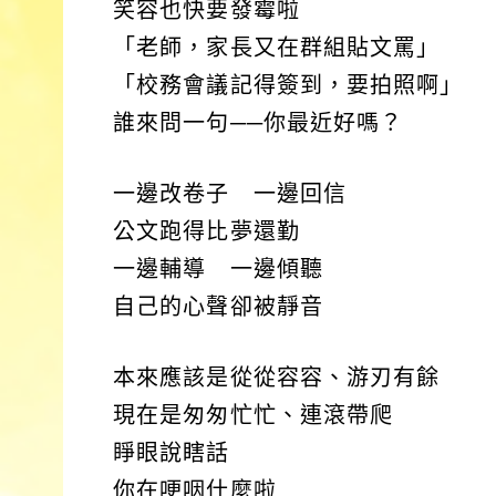
笑容也快要發霉啦
「老師，家長又在群組貼文罵」
「校務會議記得簽到，要拍照啊」
誰來問一句──你最近好嗎？
一邊改卷子 一邊回信
公文跑得比夢還勤
一邊輔導 一邊傾聽
自己的心聲卻被靜音
本來應該是從從容容、游刃有餘
現在是匆匆忙忙、連滾帶爬
睜眼說瞎話
你在哽咽什麼啦