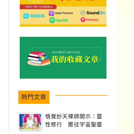
熱門文章
悟覺妙天禪師開示：靈
性修行 嚮往宇宙聖靈