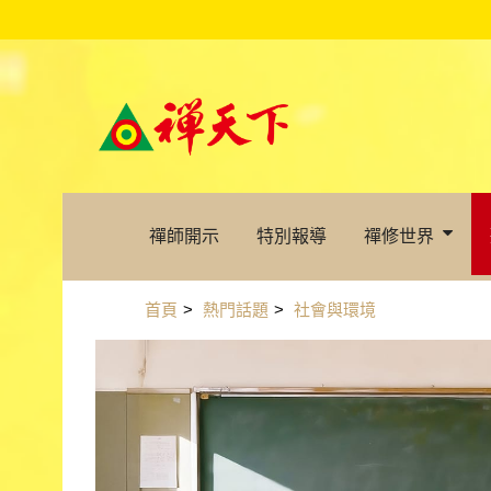
禪師開示
特別報導
禪修世界
首頁
>
熱門話題
>
社會與環境