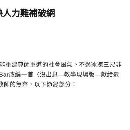
缺人力難補破網
望能重建尊師重道的社會風氣。不過冰凍三尺非
 Bar改編一首〈沒出息—教學現場版—獻給還
教師的無奈，以下節錄部分：