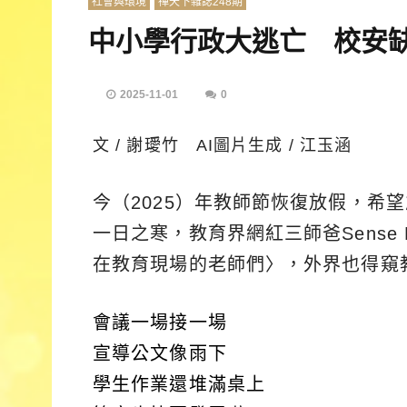
社會與環境
禪天下雜誌248期
中小學行政大逃亡 校安
2025-11-01
0
文 / 謝璦竹 AI圖片生成 / 江玉涵
今（2025）年教師節恢復放假，希
一日之寒，教育界網紅三師爸Sense
在教育現場的老師們〉，外界也得窺
會議一場接一場
宣導公文像雨下
學生作業還堆滿桌上