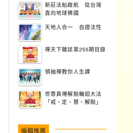
新莊法船啟航 從台灣
直向地球佛國
天地人合一 自證法性
禪天下雜誌第255期目錄
領袖禪教你人生課
世尊真傳解脫輪迴大法
「戒、定、慧、解脫」
編輯推薦