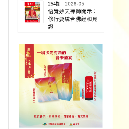
254期
2026-05
悟覺妙天禪師開示：
修行要統合佛經和見
證