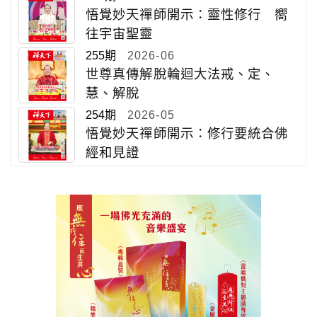
悟覺妙天禪師開示：靈性修行 嚮
往宇宙聖靈
255期
2026-06
世尊真傳解脫輪迴大法戒、定、
慧、解脫
254期
2026-05
悟覺妙天禪師開示：修行要統合佛
經和見證