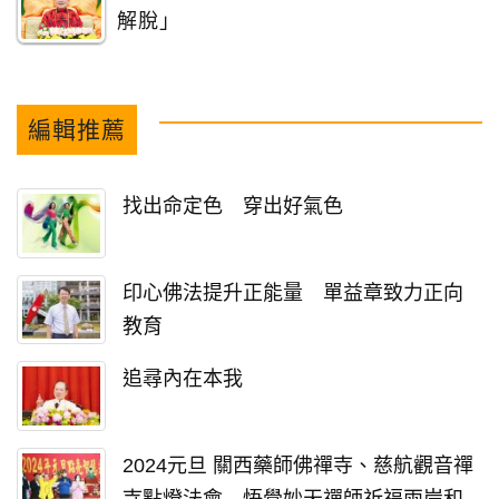
解脫」
編輯推薦
找出命定色 穿出好氣色
印心佛法提升正能量 單益章致力正向
教育
追尋內在本我
2024元旦 關西藥師佛禪寺、慈航觀音禪
寺點燈法會 悟覺妙天禪師祈福兩岸和