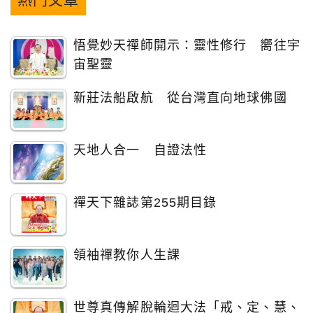
悟覺妙天禪師開示：靈性修行 嚮往宇
宙聖靈
新莊法船啟航 從台灣直向地球佛國
天地人合一 自證法性
禪天下雜誌第255期目錄
領袖禪教你人生課
世尊真傳解脫輪迴大法「戒、定、慧、