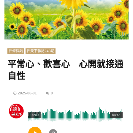
禪修釋疑
禪天下雜誌243期
平常心、歡喜心 心開就接通
自性
2025-06-01
0
00:00
04:43