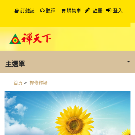
訂雜誌
聽禪
購物車
註冊
登入
主選單
首頁
>
禪修釋疑