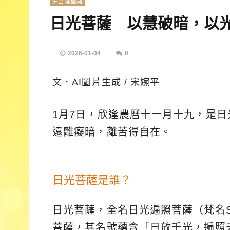
佛菩薩聖誕
日光菩薩 以慧破暗，以
2026-01-04
0
文．AI圖片生成 / 宋婉平
1月7日，欣逢農曆十一月十九，是
遠離癡暗，離苦得自在。
日光菩薩是誰？
日光菩薩，全名日光遍照菩薩（梵名Sū
菩薩，其名號蘊含「日放千光，遍照