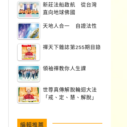
新莊法船啟航 從台灣
直向地球佛國
天地人合一 自證法性
禪天下雜誌第255期目錄
領袖禪教你人生課
世尊真傳解脫輪迴大法
「戒、定、慧、解脫」
編輯推薦