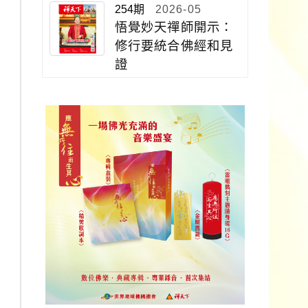
254期
2026-05
悟覺妙天禪師開示：
修行要統合佛經和見
證