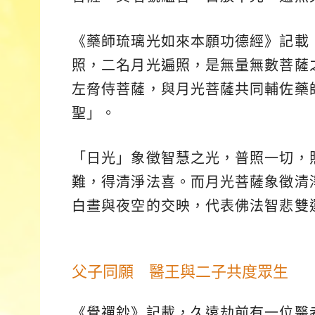
《藥師琉璃光如來本願功德經》記載
照，二名月光遍照，是無量無數菩薩
左脅侍菩薩，與月光菩薩共同輔佐藥
聖」。
「日光」象徵智慧之光，普照一切，
難，得清淨法喜。而月光菩薩象徵清
白晝與夜空的交映，代表佛法智悲雙
父子同願 醫王與二子共度眾生
《覺禪鈔》記載，久遠劫前有一位醫