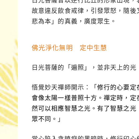
日光菩薩曾以逆行比丘的形象出現，
故意違反飲食戒律，引發眾怒，隨後
悲為本」的真義，廣度眾生。
佛光淨化無明 定中生慧
日光菩薩的「遍照」，並非天上的光
悟覺妙天禪師開示：「
修行的心要定
會像太陽一樣普照十方。禪定時，定
然可以相應智慧之光。有了智慧之光
眾不同。
」
當心陷入貪瞋癡的黑暗時，修行印心