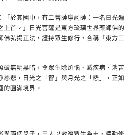
：「於其國中，有二菩薩摩訶薩：一名日光遍
之上首。」日光菩薩是東方琉璃世界藥師佛的
師佛弘揚正法，護持眾生修行，合稱「東方三
照破無明黑暗，令眾生除煩惱、滅疾病、消苦
淨慈悲，日光之「智」與月光之「悲」，正如
運的圓滿境界。
者與兩個兒子，三人以救濟眾生為志，精勤修