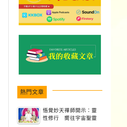
熱門文章
悟覺妙天禪師開示：靈
性修行 嚮往宇宙聖靈