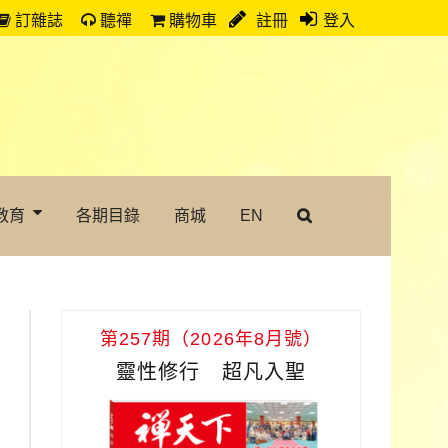
訂雜誌
聽禪
購物車
註冊
登入
教育
各期目錄
商城
EN
第257期（2026年8月號）
靈性修行 超凡入聖