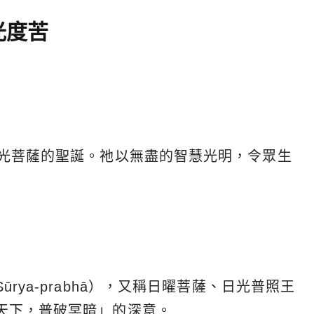
光度苦
日光菩薩的聖誕。祂以無盡的智慧光明，令眾生
rya-prabhā），又稱日曜菩薩、日光普照王
天下，普破冥暗」的深意。