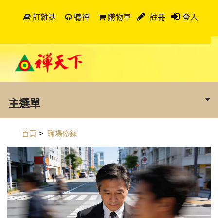
訂雜誌
聽禪
購物車
註冊
登入
主選單
首頁
>
職場修鍊