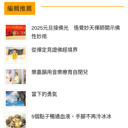
編輯推薦
2025元旦接佛光 悟覺妙天禪師開示佛
性妙用
從禪定見證佛經境界
樂嘉韻用音樂療育自閉兒
當下的勇氣
5個點子暢通血液，手腳不再泠冰冰