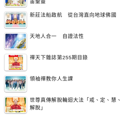
宙聖靈
新莊法船啟航 從台灣直向地球佛國
天地人合一 自證法性
禪天下雜誌第255期目錄
領袖禪教你人生課
世尊真傳解脫輪迴大法「戒、定、慧、
解脫」