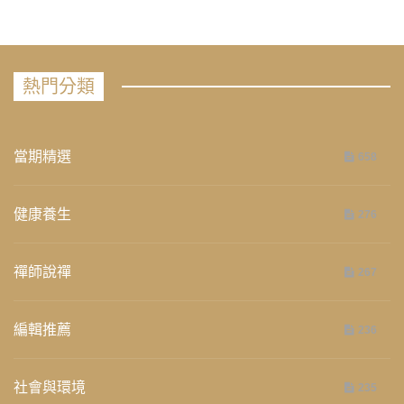
熱門分類
當期精選
658
健康養生
276
禪師說禪
267
編輯推薦
236
社會與環境
235