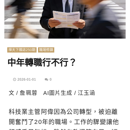
禪天下雜誌250期
職場修鍊
中年轉職行不行？
2026-01-01
0
文 / 詹珮蓉 AI圖片生成 / 江玉涵
科技業主管阿偉因為公司轉型，被迫離
開奮鬥了20年的職場。工作的驟變讓他