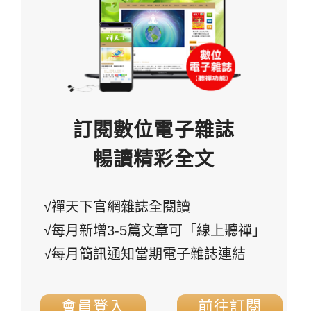
訂閱數位電子雜誌
暢讀精彩全文
√禪天下官網雜誌全閱讀
√每月新增3-5篇文章可「線上聽禪」
√每月簡訊通知當期電子雜誌連結
會員登入
前往訂閱