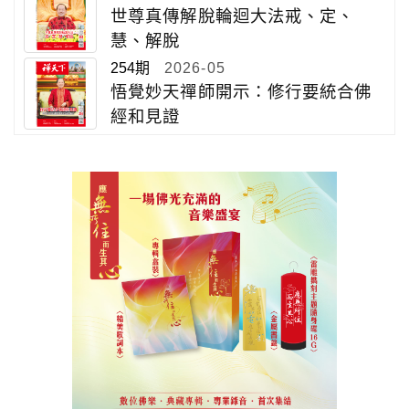
世尊真傳解脫輪迴大法戒、定、
慧、解脫
254期
2026-05
悟覺妙天禪師開示：修行要統合佛
經和見證