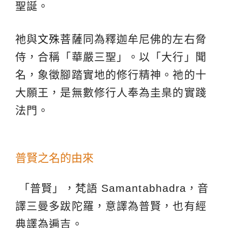
聖誕。
祂與
文殊菩薩
同為釋迦牟尼佛的左右脅
侍，合稱「華嚴三聖」。以「大行」聞
名，象徵腳踏實地的修行精神。祂的十
大願王，是無數修行人奉為圭臬的實踐
法門。
普賢之名的由來
「普賢」，梵語 Samantabhadra，音
譯三曼多跋陀羅，意譯為普賢，也有經
典譯為遍吉。