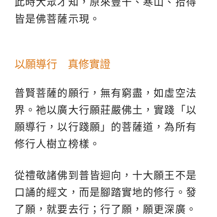
此時大眾才知，原來豐干、寒山、拾得
皆是佛菩薩示現。
以願導行 真修實證
普賢菩薩的願行，無有窮盡，如虛空法
界。祂以廣大行願莊嚴佛土，實踐「以
願導行，以行踐願」的菩薩道，為所有
修行人樹立榜樣。
從禮敬諸佛到普皆迴向，十大願王不是
口誦的經文，而是腳踏實地的修行。發
了願，就要去行；行了願，願更深廣。