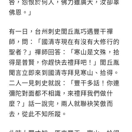
咎，怨恨於何人，佛力雖廣大，汝卻辜
佛恩。」
有一日，台州刺史閭丘胤巧遇豐干禪
師，問：「國清寺現在有沒有大修行的
聖者？」禪師回答：「寒山是文殊，拾
得是普賢，你趕快去禮拜吧！」閭丘胤
聞言立即來到國清寺拜見寒山、拾得。
二人一見刺史就說：「豐干多話！你連
彌陀對面都不相識，來禮拜我們做什
麼？」話一說完，兩人就聯袂笑傲而
去，從此不知所蹤。