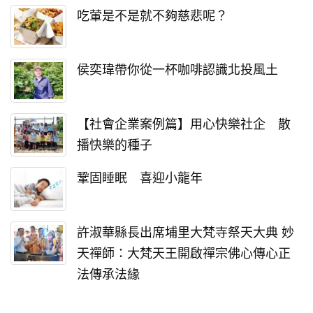
吃葷是不是就不夠慈悲呢？
侯奕瑋帶你從一杯咖啡認識北投風土
【社會企業案例篇】用心快樂社企 散
播快樂的種子
鞏固睡眠 喜迎小龍年
許淑華縣長出席埔里大梵寺祭天大典 妙
天禪師：大梵天王開啟禪宗佛心傳心正
法傳承法緣