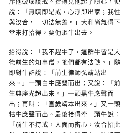
斥他破壞說戒。拾得見他起了瞋心，便
說：「無瞋即是戒，心淨即出家；我性
與汝合，一切法無差。」大和尚氣得下
堂來打拾得，要他驅牛出去。
拾得說：「我不趕牛了，這群牛皆是大
德前生的知事僧，牠們都有法號。」隨
即對牛群說：「前生律師弘靖站出
來。」一頭白牛應聲而出；又說：「前
生典座光超出來。」一頭黑牛應聲而
出；再叫：「直歲靖本出來。」又一頭
牯牛應聲而出。最後拾得牽一頭牛說：
「前生不持戒，人面而畜心，汝合招此