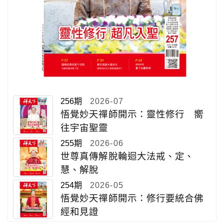
256期
2026-07
悟覺妙天禪師開示：靈性修行 嚮
往宇宙聖靈
255期
2026-06
世尊真傳解脫輪迴大法戒、定、
慧、解脫
254期
2026-05
悟覺妙天禪師開示：修行要統合佛
經和見證