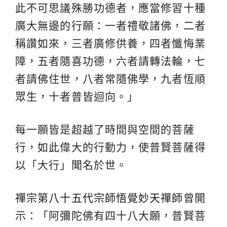
此不可思議殊勝功德者，應當修習十種
廣大無邊的行願：一者禮敬諸佛，二者
稱讚如來，三者廣修供養，四者懺悔業
障，五者隨喜功德，六者請轉法輪，七
者請佛住世，八者常隨佛學，九者恆順
眾生，十者普皆迴向。」
每一願皆是超越了時間與空間的菩薩
行，如此偉大的行動力，使普賢菩薩得
以「大行」聞名於世。
禪宗第八十五代宗師悟覺妙天禪師
曾開
示：「阿彌陀佛有四十八大願，普賢菩