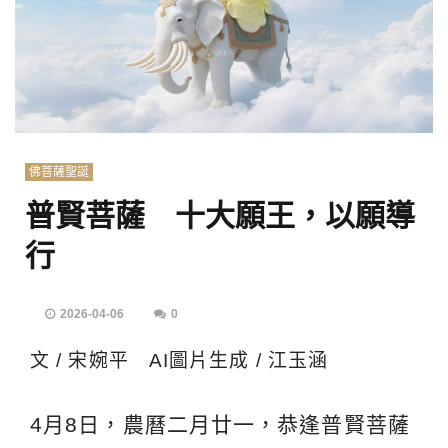
佛菩薩聖誕
普賢菩薩 十大願王，以願導
行
2026-04-06
0
文 / 宋婉平 AI圖片生成 / 江玉涵
4月8日，農曆二月廿一，恭逢普賢菩薩