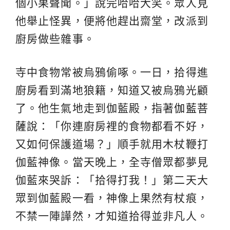
個小果聲聞。」說完哈哈大笑。眾人見
他舉止怪異，便將他趕出齋堂，改派到
廚房做些雜事。
寺中食物常被烏鴉偷啄。一日，拾得進
廚房看到滿地狼籍，知道又被烏鴉光顧
了。他生氣地走到伽藍殿，指著
伽藍菩
薩
說：「你連廚房裡的食物都看不好，
又如何保護道場？」順手就用木杖鞭打
伽藍神像。當天晚上，全寺僧眾都夢見
伽藍來哭訴：「拾得打我！」第二天大
眾到伽藍殿一看，神像上果然有杖痕，
不禁一陣譁然，才知道拾得並非凡人。