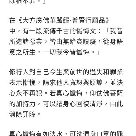
除根本罪。」
在《大方廣佛華嚴經·普賢行願品》
中，有一段流傳千古的懺悔文：「我昔
所造諸惡業，皆由無始貪瞋癡，從身語
意之所生，一切我今皆懺悔。」
修行人對自己今生與前世的過失和罪業
表示慚愧，請求他人寬恕與原諒，並決
心永不再犯。若真心懺悔，仰仗佛菩薩
的加持力，可以讓身心回復清淨，由此
消除罪障。
真心懺悔有如法水，可洗清身口意的罪