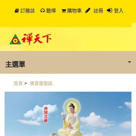
訂雜誌
聽禪
購物車
註冊
登入
主選單
首頁
>
佛菩薩聖誕