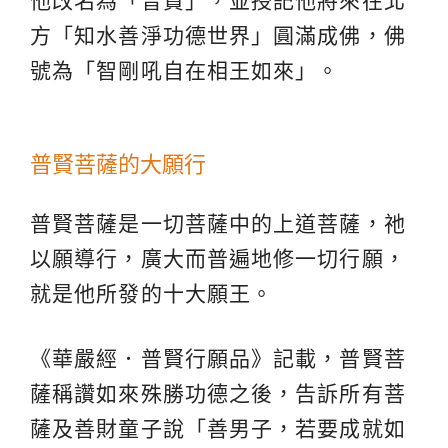
他改名為「普賢」，並授記他將來在北
方「知水善淨功德世界」圓滿成佛，佛
號為「智剛吼自在相王如來」。
普賢菩薩的大願行
普賢菩薩是一切菩薩中的上道菩薩，祂
以願導行，廣大而普遍地修一切行願，
就是他所發的十大願王。
《華嚴經．普賢行願品》記載，普賢菩
薩稱讚如來殊勝功德之後，告訴所有菩
薩及善財童子說「善男子，若要成就如