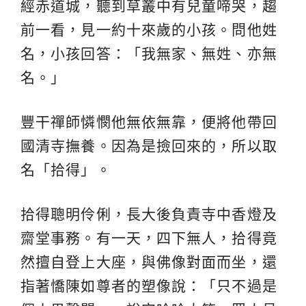
經赤道城，聽到草叢中有兒童啼哭，趨
前一看，見一約十來歲的小孩。問他姓
名，小孩回答：「我無家、無姓、亦無
名。」
豐干禪師憐憫他無依無靠，便將他帶回
國清寺撫養。因為是撿回來的，所以取
名「拾得」。
拾得聰明伶俐，長大後負責寺中香燈及
齋堂事務。有一天，四下無人，拾得竟
然擅自登上大座，與佛像對面而坐，還
指著憍陳如尊者的塑像說：「只不過是