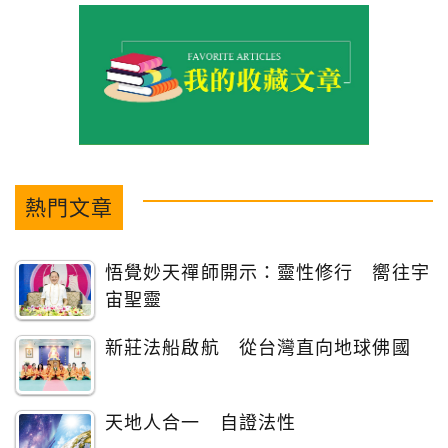
熱門文章
悟覺妙天禪師開示：靈性修行 嚮往宇
宙聖靈
新莊法船啟航 從台灣直向地球佛國
天地人合一 自證法性