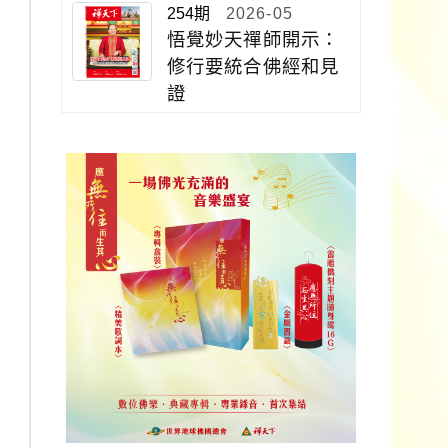
254期
2026-05
悟覺妙天禪師開示：
修行要統合佛經和見
證