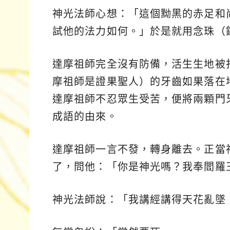
神光法師心想：「這個黝黑的赤足和
試他的法力如何。」於是就用念珠（
達摩祖師完全沒有防備，活生生地被
摩祖師是證果聖人）的牙齒如果落在
達摩祖師不忍眾生受苦，便將兩顆門
成語的由來。
達摩祖師一言不發，轉身離去。正當
了，問他：「你是神光嗎？我奉閻羅
神光法師說：「我講經講得天花亂墜