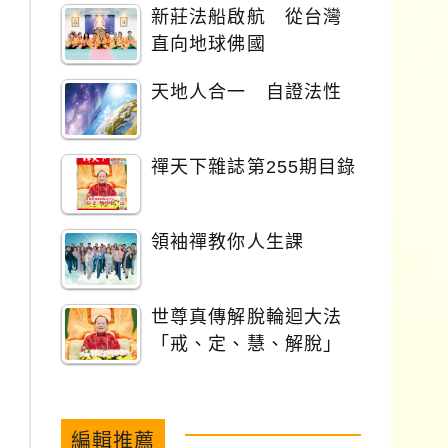
新莊法船啟航 從台灣
直向地球佛國
天地人合一 自證法性
禪天下雜誌第255期目錄
領袖禪教你人生課
世尊真傳解脫輪迴大法
「戒、定、慧、解脫」
編輯推薦