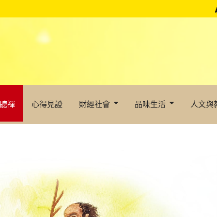
聽禪
心得見證
財經社會
品味生活
人文與