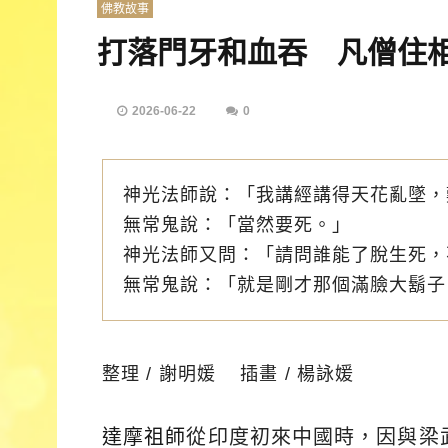
佛教故事
打落門牙和血吞 凡僧住
2026-06-22
0
神光法師說：「我講經講得天花亂墜，
無常鬼說：「當然要死。」
神光法師又問：「請問誰能了脫生死，
無常鬼說：「就是剛才那個滿臉大鬍子
整理 / 謝明媛 插畫 / 楊詠媛
達摩祖師
從印度初來中國時，因與梁