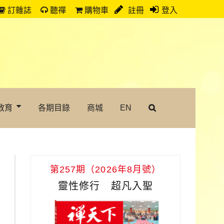
訂雜誌
聽禪
購物車
註冊
登入
教育
各期目錄
商城
EN
第257期（2026年8月號）
靈性修行 超凡入聖