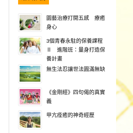
園藝治療打開五感 療癒
身心
3個青春永駐的保養課程
Ⅱ 進階班：量身打造保
養計畫
無生法忍讓世法圓滿無缺
《金剛經》四句偈的真實
義
甲亢痊癒的神奇經歷