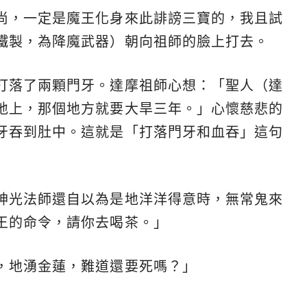
尚，一定是魔王化身來此誹謗三寶的，我且試
鐵製，為降魔武器）朝向祖師的臉上打去。
打落了兩顆門牙。達摩祖師心想：「聖人（達
地上，那個地方就要大旱三年。」心懷慈悲的
牙吞到肚中。這就是「打落門牙和血吞」這句
神光法師還自以為是地洋洋得意時，無常鬼來
王的命令，請你去喝茶。」
，地湧金蓮，難道還要死嗎？」