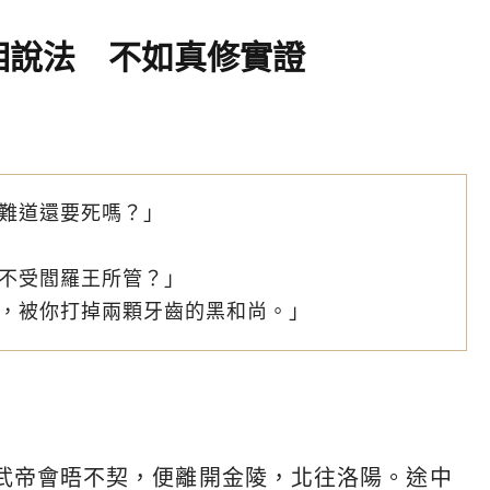
相說法 不如真修實證
難道還要死嗎？」
不受閻羅王所管？」
，被你打掉兩顆牙齒的黑和尚。」
武帝會晤不契，便離開金陵，北往洛陽。途中