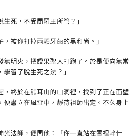
脫生死，不受閻羅王所管？」
子，被你打掉兩顆牙齒的黑和尚。」
發無明火，把證果聖人打跑了。於是便向無常
，學習了脫生死之法？」
趕，終於在熊耳山的山洞裡，找到了正在面壁
，便肅立在風雪中，靜待祖師出定。不久身上
神光法師，便問他：「你一直站在雪裡幹什