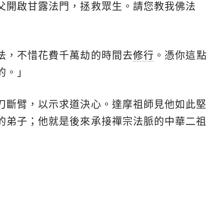
父開啟甘露法門，拯救眾生。請您教我佛法
法，不惜花費千萬劫的時間去
修行
。憑你這點
的。」
刀斷臂，以示求道決心。達摩祖師見他如此堅
的弟子；他就是後來承接禪宗法脈的中華二祖