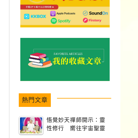
熱門文章
悟覺妙天禪師開示：靈
性修行 嚮往宇宙聖靈