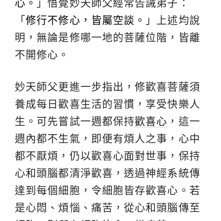
心。
」悟覺妙天師父經常告誡弟子：
「
修行不修心，皆屬空談。
」上述均說
明，無論是修哪一地的菩薩位階，皆離
不開修心。
妙天師父更進一步指出，修歡喜菩薩須
養成每日歡喜生活的習慣，享受快樂人
生。可先嘗試一週都保持
歡喜心
，這一
週內都不生氣，即便有煩人之事，心中
都不厭煩，仍以歡喜心面對世事，保持
心和頭腦都清淨歡喜，透過神經系統傳
達到每個細胞，令細胞皆存歡喜心。若
是心悶、煩惱、痛苦，從心和頭腦傳至