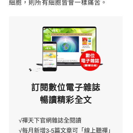
細胞，則所有細胞皆會一樣痛苦。
訂閱數位電子雜誌
暢讀精彩全文
√禪天下官網雜誌全閱讀
√每月新增3-5篇文章可「線上聽禪」