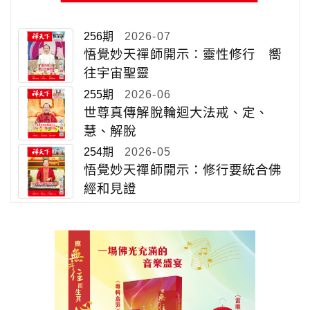
256期
2026-07
悟覺妙天禪師開示：靈性修行 嚮
往宇宙聖靈
255期
2026-06
世尊真傳解脫輪迴大法戒、定、
慧、解脫
254期
2026-05
悟覺妙天禪師開示：修行要統合佛
經和見證