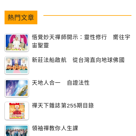
熱門文章
悟覺妙天禪師開示：靈性修行 嚮往宇
宙聖靈
新莊法船啟航 從台灣直向地球佛國
天地人合一 自證法性
禪天下雜誌第255期目錄
領袖禪教你人生課