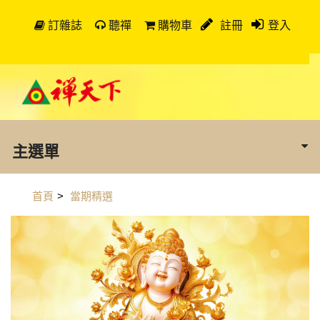
訂雜誌
聽禪
購物車
註冊
登入
主選單
首頁
>
當期精選