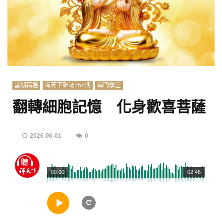
當期精選
禪天下雜誌255期
禪門學堂
翻轉細胞記憶 化身歡喜菩薩
2026-06-01
0
00:00
02:46