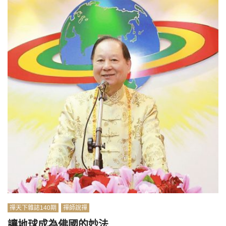
禪天下雜誌140期
禪師說禪
讓地球成為佛國的妙法